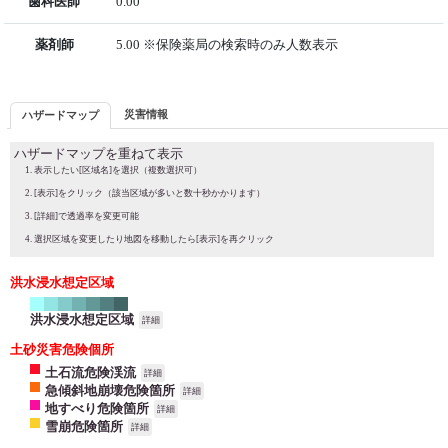
歯科医師
0.00
薬剤師
5.00 ※保険薬局の検索時のみ人数表示
災害情報
ハザードマップ
ハザードマップを重ねて表示
表示したい[区域名]を選択（複数選択可）
[表示]をクリック（該当区域が多いと数十秒かかります）
[詳細]で透過率を変更可能
選択区域を変更したり地図を移動したら[表示]を再クリック
洪水浸水想定区域
洪水浸水想定区域
詳細
土砂災害危険個所
土石流危険渓流
詳細
急傾斜地崩壊危険箇所
詳細
地すべり危険箇所
詳細
雪崩危険箇所
詳細