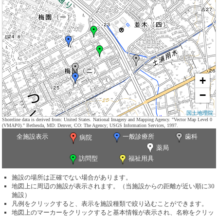
+
−
国土地理院
Shoreline data is derived from: United States. National Imagery and Mapping Agency. "Vector Map Level 0
(VMAP0)." Bethesda, MD: Denver, CO: The Agency; USGS Information Services, 1997.
全施設表示
一般診療所
歯科
病院
薬局
訪問型
福祉用具
施設の場所は正確でない場合があります。
地図上に周辺の施設が表示されます。（当施設からの距離が近い順に30
施設）
凡例をクリックすると、表示を施設種類で絞り込むことができます。
地図上のマーカーをクリックすると基本情報が表示され、名称をクリッ