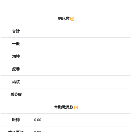
病床数
合計
一般
精神
療養
結核
感染症
常勤職員数
医師
0.00