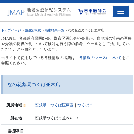
トップページ
>
施設別検索
>
検索結果一覧
> なの花薬局つくば並木店
JMAPは、各都道府県医師会、郡市区医師会や会員が、自地域の将来の医療
や介護の提供体制について検討を行う際の参考、ツールとして活用してい
ただくことを目的としています。
当サイトで使用している各種情報の出典は、
各情報のソースについて
をご
参照ください。
なの花薬局つくば並木店
所属地域
茨城県
｜
つくば医療圏
｜
つくば市
所在地
茨城県つくば市並木4-1-3
診療科目