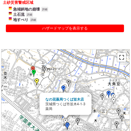
土砂災害警戒区域
急傾斜地の崩壊
詳細
土石流
詳細
地すべり
詳細
ハザードマップを表示する
×
なの花薬局つくば並木店
茨城県つくば市並木4-1-3
薬局