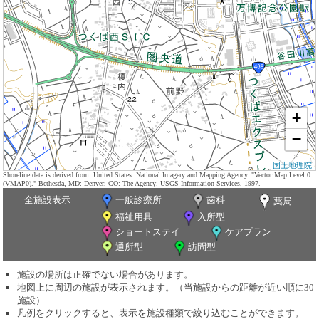
+
−
国土地理院
Shoreline data is derived from: United States. National Imagery and Mapping Agency. "Vector Map Level 0
(VMAP0)." Bethesda, MD: Denver, CO: The Agency; USGS Information Services, 1997.
全施設表示
一般診療所
歯科
薬局
福祉用具
入所型
ショートステイ
ケアプラン
通所型
訪問型
施設の場所は正確でない場合があります。
地図上に周辺の施設が表示されます。（当施設からの距離が近い順に30
施設）
凡例をクリックすると、表示を施設種類で絞り込むことができます。