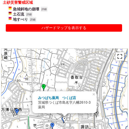
土砂災害警戒区域
急傾斜地の崩壊
詳細
土石流
詳細
地すべり
詳細
ハザードマップを表示する
×
みつばち薬局 つくば店
茨城県つくば市島名字八幡2610-3
薬局