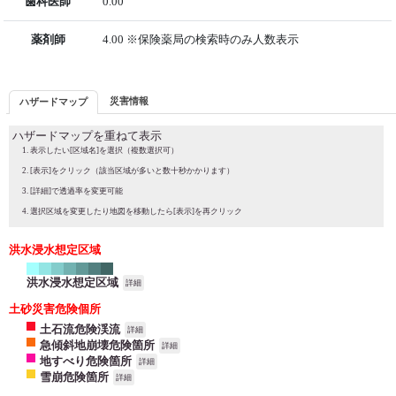
歯科医師
0.00
薬剤師
4.00 ※保険薬局の検索時のみ人数表示
災害情報
ハザードマップ
ハザードマップを重ねて表示
表示したい[区域名]を選択（複数選択可）
[表示]をクリック（該当区域が多いと数十秒かかります）
[詳細]で透過率を変更可能
選択区域を変更したり地図を移動したら[表示]を再クリック
洪水浸水想定区域
洪水浸水想定区域
詳細
土砂災害危険個所
土石流危険渓流
詳細
急傾斜地崩壊危険箇所
詳細
地すべり危険箇所
詳細
雪崩危険箇所
詳細