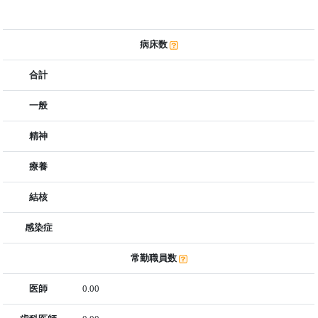
病床数
合計
一般
精神
療養
結核
感染症
常勤職員数
医師
0.00