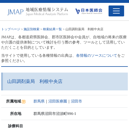
トップページ
>
施設別検索
>
検索結果一覧
> 山田調剤薬局 利根中央店
JMAPは、各都道府県医師会、郡市区医師会や会員が、自地域の将来の医療
や介護の提供体制について検討を行う際の参考、ツールとして活用してい
ただくことを目的としています。
当サイトで使用している各種情報の出典は、
各情報のソースについて
をご
参照ください。
山田調剤薬局 利根中央店
所属地域
群馬県
｜
沼田医療圏
｜
沼田市
所在地
群馬県沼田市沼須町996-1
診療科目