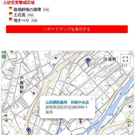
土砂災害警戒区域
急傾斜地の崩壊
詳細
土石流
詳細
地すべり
詳細
ハザードマップを表示する
×
山田調剤薬局 利根中央店
群馬県沼田市沼須町996-1
薬局