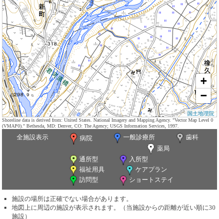
+
−
国土地理院
Shoreline data is derived from: United States. National Imagery and Mapping Agency. "Vector Map Level 0
(VMAP0)." Bethesda, MD: Denver, CO: The Agency; USGS Information Services, 1997.
全施設表示
一般診療所
歯科
病院
薬局
通所型
入所型
福祉用具
ケアプラン
訪問型
ショートステイ
施設の場所は正確でない場合があります。
地図上に周辺の施設が表示されます。（当施設からの距離が近い順に30
施設）