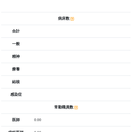
病床数
合計
一般
精神
療養
結核
感染症
常勤職員数
医師
0.00