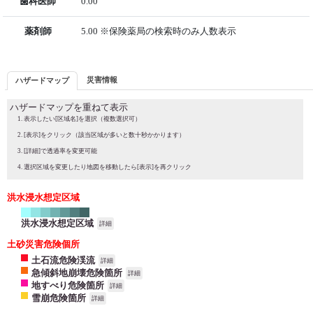
歯科医師
0.00
薬剤師
5.00 ※保険薬局の検索時のみ人数表示
災害情報
ハザードマップ
ハザードマップを重ねて表示
表示したい[区域名]を選択（複数選択可）
[表示]をクリック（該当区域が多いと数十秒かかります）
[詳細]で透過率を変更可能
選択区域を変更したり地図を移動したら[表示]を再クリック
洪水浸水想定区域
洪水浸水想定区域
詳細
土砂災害危険個所
土石流危険渓流
詳細
急傾斜地崩壊危険箇所
詳細
地すべり危険箇所
詳細
雪崩危険箇所
詳細