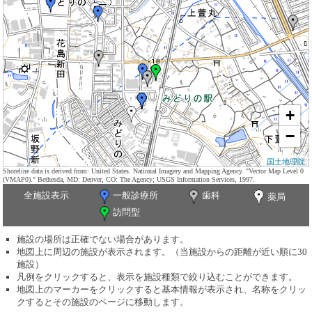
+
−
国土地理院
Shoreline data is derived from: United States. National Imagery and Mapping Agency. "Vector Map Level 0
(VMAP0)." Bethesda, MD: Denver, CO: The Agency; USGS Information Services, 1997.
全施設表示
一般診療所
歯科
薬局
訪問型
施設の場所は正確でない場合があります。
地図上に周辺の施設が表示されます。（当施設からの距離が近い順に30
施設）
凡例をクリックすると、表示を施設種類で絞り込むことができます。
地図上のマーカーをクリックすると基本情報が表示され、名称をクリッ
クするとその施設のページに移動します。