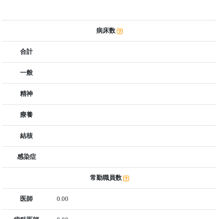
病床数
合計
一般
精神
療養
結核
感染症
常勤職員数
医師
0.00