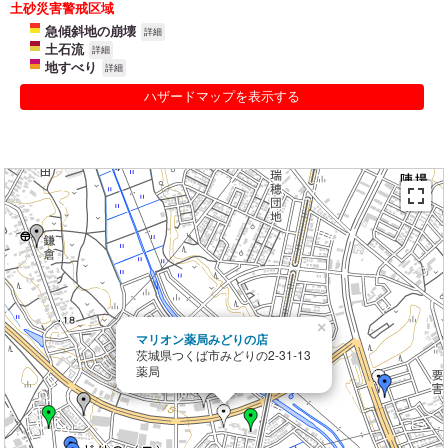
土砂災害警戒区域
急傾斜地の崩壊
詳細
土石流
詳細
地すべり
詳細
ハザードマップを表示する
×
マリオン薬局みどりの店
茨城県つくば市みどりの2-31-13
薬局