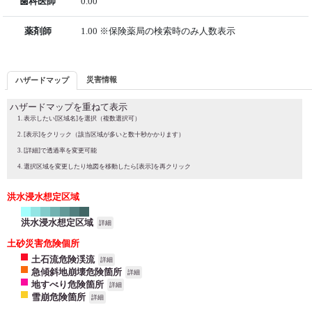
歯科医師
0.00
薬剤師
1.00 ※保険薬局の検索時のみ人数表示
災害情報
ハザードマップ
ハザードマップを重ねて表示
表示したい[区域名]を選択（複数選択可）
[表示]をクリック（該当区域が多いと数十秒かかります）
[詳細]で透過率を変更可能
選択区域を変更したり地図を移動したら[表示]を再クリック
洪水浸水想定区域
洪水浸水想定区域
詳細
土砂災害危険個所
土石流危険渓流
詳細
急傾斜地崩壊危険箇所
詳細
地すべり危険箇所
詳細
雪崩危険箇所
詳細