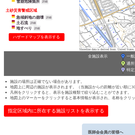
雪崩危険箇所
詳細
土砂災害警戒区域
急傾斜地の崩壊
詳細
土石流
詳細
地すべり
詳細
ハザードマップを表示する
Shoreline data is derived from: United Sta
全施設表示
一般
通所
特定
施設の場所は正確でない場合があります。
地図上に周辺の施設が表示されます。（当施設からの距離が近い順に3
凡例をクリックすると、表示を施設種類で絞り込むことができます。
地図上のマーカーをクリックすると基本情報が表示され、名称をクリ
指定区域内に所在する施設リストを表示する
医師会会員の皆様へ