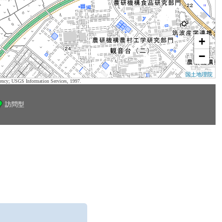
+
−
国土地理院
ency; USGS Information Services, 1997.
訪問型