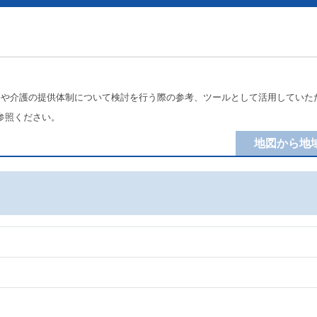
療や介護の提供体制について検討を行う際の参考、ツールとして活用していた
参照ください。
地図から地