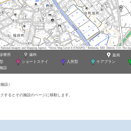
tes. National Imagery and Mapping Agency. "Vector Map Level 0 (VMAP0)." Bethesda, MD: Denver, CO: The Ag
診療所
歯科
薬局
型
ショートステイ
入所型
ケアプラン
施設
0施設）
ックするとその施設のページに移動します。