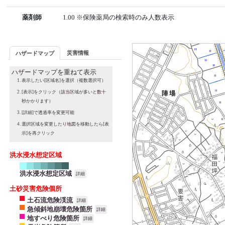
薬剤師
1.00 ※保険薬局の検索時のみ人数表示
災害情報
ハザードマップ
ハザードマップを重ねて表示
表示したい[区域名]を選択（複数選択可）
[表示]をクリック（該当区域が多いと数十
秒かかります）
[詳細]で透過率を変更可能
選択区域を変更したり地図を移動したら[表
示]を再クリック
洪水浸水想定区域
洪水浸水想定区域
詳細
土砂災害危険個所
土石流危険渓流
詳細
急傾斜地崩壊危険箇所
詳細
地すべり危険箇所
詳細