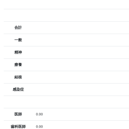
合計
一般
精神
療養
結核
感染症
医師
0.00
歯科医師
0.00