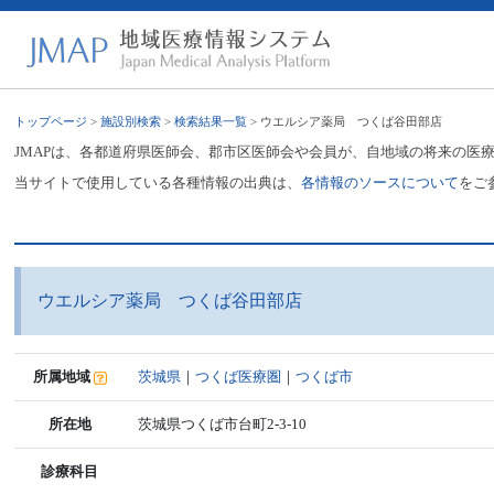
トップページ
>
施設別検索
>
検索結果一覧
> ウエルシア薬局 つくば谷田部店
JMAPは、各都道府県医師会、郡市区医師会や会員が、自地域の将来の医
当サイトで使用している各種情報の出典は、
各情報のソースについて
をご
ウエルシア薬局 つくば谷田部店
所属地域
茨城県
｜
つくば医療圏
｜
つくば市
所在地
茨城県つくば市台町2-3-10
診療科目