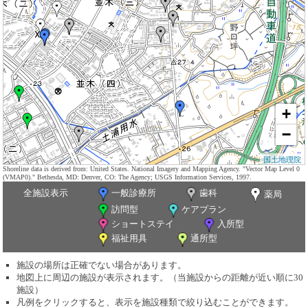
+
−
国土地理院
Shoreline data is derived from: United States. National Imagery and Mapping Agency. "Vector Map Level 0
(VMAP0)." Bethesda, MD: Denver, CO: The Agency; USGS Information Services, 1997.
全施設表示
一般診療所
歯科
薬局
訪問型
ケアプラン
ショートステイ
入所型
福祉用具
通所型
施設の場所は正確でない場合があります。
地図上に周辺の施設が表示されます。（当施設からの距離が近い順に30
施設）
凡例をクリックすると、表示を施設種類で絞り込むことができます。