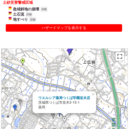
土砂災害警戒区域
急傾斜地の崩壊
詳細
土石流
詳細
地すべり
詳細
ハザードマップを表示する
×
ウエルシア薬局つくば学園並木店
茨城県つくば市並木3-15-1
薬局