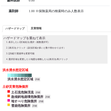
歯科医師
0.00
薬剤師
1.00 ※保険薬局の検索時のみ人数表示
災害情報
ハザードマップ
ハザードマップを重ねて表示
表示したい[区域名]を選択（複数選択可）
[表示]をクリック（該当区域が多いと数十秒かかります）
[詳細]で透過率を変更可能
選択区域を変更したり地図を移動したら[表示]を再クリック
洪水浸水想定区域
洪水浸水想定区域
詳細
土砂災害危険個所
土石流危険渓流
詳細
急傾斜地崩壊危険箇所
詳細
地すべり危険箇所
詳細
雪崩危険箇所
詳細