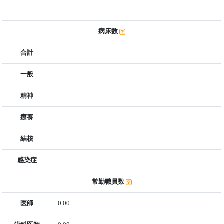
病床数
合計
一般
精神
療養
結核
感染症
常勤職員数
医師
0.00