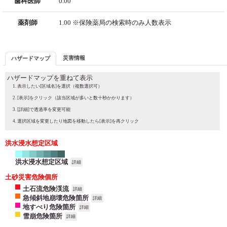
歯科医師
0.00
薬剤師
1.00 ※保険薬局の検索時のみ人数表示
災害情報
ハザードマップ
ハザードマップを重ねて表示
表示したい[区域名]を選択（複数選択可）
[表示]をクリック（該当区域が多いと数十秒かかります）
[詳細]で透過率を変更可能
選択区域を変更したり地図を移動したら[表示]を再クリック
洪水浸水想定区域
洪水浸水想定区域
詳細
土砂災害危険個所
土石流危険渓流
詳細
急傾斜地崩壊危険箇所
詳細
地すべり危険箇所
詳細
雪崩危険箇所
詳細