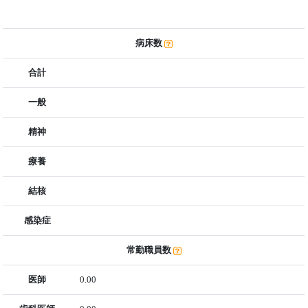
病床数
合計
一般
精神
療養
結核
感染症
常勤職員数
医師
0.00