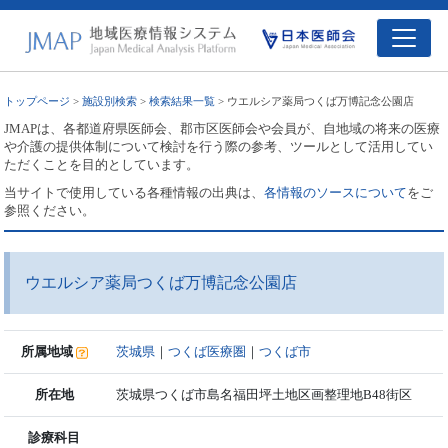
トップページ
>
施設別検索
>
検索結果一覧
> ウエルシア薬局つくば万博記念公園店
JMAPは、各都道府県医師会、郡市区医師会や会員が、自地域の将来の医療
や介護の提供体制について検討を行う際の参考、ツールとして活用してい
ただくことを目的としています。
当サイトで使用している各種情報の出典は、
各情報のソースについて
をご
参照ください。
ウエルシア薬局つくば万博記念公園店
所属地域
茨城県
｜
つくば医療圏
｜
つくば市
所在地
茨城県つくば市島名福田坪土地区画整理地B48街区
診療科目