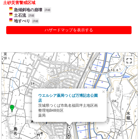
土砂災害警戒区域
急傾斜地の崩壊
詳細
土石流
詳細
地すべり
詳細
ハザードマップを表示する
×
ウエルシア薬局つくば万博記念公園
店
茨城県つくば市島名福田坪土地区画
整理地B48街区
薬局