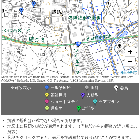
+
−
国土地理院
Shoreline data is derived from: United States. National Imagery and Mapping Agency. "Vector Map Level 0
(VMAP0)." Bethesda, MD: Denver, CO: The Agency; USGS Information Services, 1997.
全施設表示
一般診療所
歯科
薬局
福祉用具
入所型
ショートステイ
ケアプラン
通所型
訪問型
施設の場所は正確でない場合があります。
地図上に周辺の施設が表示されます。（当施設からの距離が近い順に30
施設）
凡例をクリックすると、表示を施設種類で絞り込むことができます。