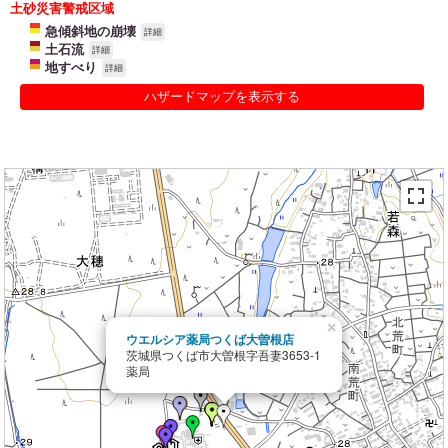
土砂災害警戒区域
急傾斜地の崩壊
詳細
土石流
詳細
地すべり
詳細
ハザードマップを表示する
×
ウエルシア薬局つくば大曽根店
茨城県つくば市大曽根字吾妻3653-1
薬局