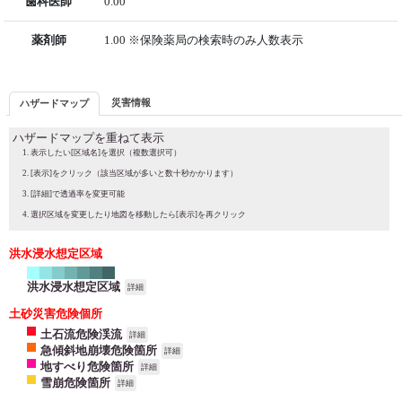
歯科医師
0.00
薬剤師
1.00 ※保険薬局の検索時のみ人数表示
災害情報
ハザードマップ
ハザードマップを重ねて表示
表示したい[区域名]を選択（複数選択可）
[表示]をクリック（該当区域が多いと数十秒かかります）
[詳細]で透過率を変更可能
選択区域を変更したり地図を移動したら[表示]を再クリック
洪水浸水想定区域
洪水浸水想定区域
詳細
土砂災害危険個所
土石流危険渓流
詳細
急傾斜地崩壊危険箇所
詳細
地すべり危険箇所
詳細
雪崩危険箇所
詳細