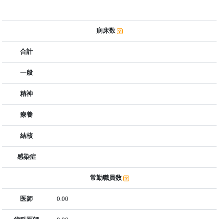
病床数
合計
一般
精神
療養
結核
感染症
常勤職員数
医師
0.00