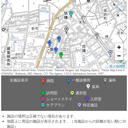
+
−
国土地理院
Shoreline data is derived from: United States. National Imagery and Mapping Agency. "Vector Map Level 0
(VMAP0)." Bethesda, MD: Denver, CO: The Agency; USGS Information Services, 1997.
全施設表示
一般診療所
歯科
病院
薬局
訪問型
通所型
ショートステイ
入所型
ケアプラン
特定施設
施設の場所は正確でない場合があります。
地図上に周辺の施設が表示されます。（当施設からの距離が近い順に30
施設）