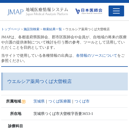
トップページ
>
施設別検索
>
検索結果一覧
> ウエルシア薬局つくば大曽根店
JMAPは、各都道府県医師会、郡市区医師会や会員が、自地域の将来の医療
や介護の提供体制について検討を行う際の参考、ツールとして活用してい
ただくことを目的としています。
当サイトで使用している各種情報の出典は、
各情報のソースについて
をご
参照ください。
ウエルシア薬局つくば大曽根店
所属地域
茨城県
｜
つくば医療圏
｜
つくば市
所在地
茨城県つくば市大曽根字吾妻3653-1
診療科目