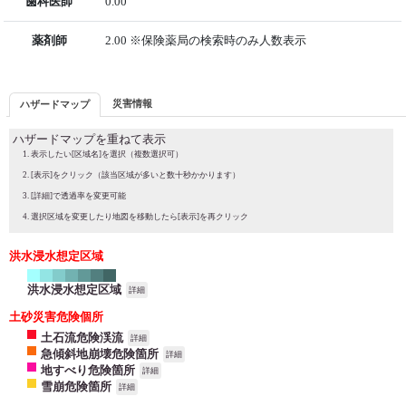
歯科医師
0.00
薬剤師
2.00 ※保険薬局の検索時のみ人数表示
災害情報
ハザードマップ
ハザードマップを重ねて表示
表示したい[区域名]を選択（複数選択可）
[表示]をクリック（該当区域が多いと数十秒かかります）
[詳細]で透過率を変更可能
選択区域を変更したり地図を移動したら[表示]を再クリック
洪水浸水想定区域
洪水浸水想定区域
詳細
土砂災害危険個所
土石流危険渓流
詳細
急傾斜地崩壊危険箇所
詳細
地すべり危険箇所
詳細
雪崩危険箇所
詳細