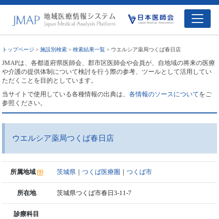
トップページ
>
施設別検索
>
検索結果一覧
> ウエルシア薬局つくば春日店
JMAPは、各都道府県医師会、郡市区医師会や会員が、自地域の将来の医療
や介護の提供体制について検討を行う際の参考、ツールとして活用してい
ただくことを目的としています。
当サイトで使用している各種情報の出典は、
各情報のソースについて
をご
参照ください。
ウエルシア薬局つくば春日店
所属地域
茨城県
｜
つくば医療圏
｜
つくば市
所在地
茨城県つくば市春日3-11-7
診療科目