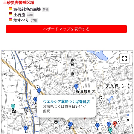
土砂災害警戒区域
急傾斜地の崩壊
詳細
土石流
詳細
地すべり
詳細
ハザードマップを表示する
×
ウエルシア薬局つくば春日店
茨城県つくば市春日3-11-7
薬局