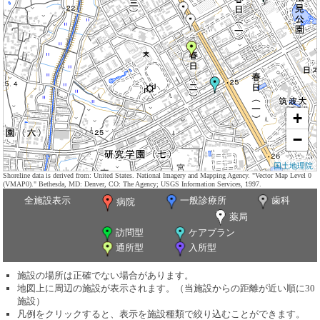
+
−
国土地理院
Shoreline data is derived from: United States. National Imagery and Mapping Agency. "Vector Map Level 0
(VMAP0)." Bethesda, MD: Denver, CO: The Agency; USGS Information Services, 1997.
全施設表示
一般診療所
歯科
病院
薬局
訪問型
ケアプラン
通所型
入所型
施設の場所は正確でない場合があります。
地図上に周辺の施設が表示されます。（当施設からの距離が近い順に30
施設）
凡例をクリックすると、表示を施設種類で絞り込むことができます。