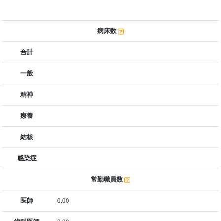
病床数
合計
一般
精神
療養
結核
感染症
常勤職員数
医師
0.00