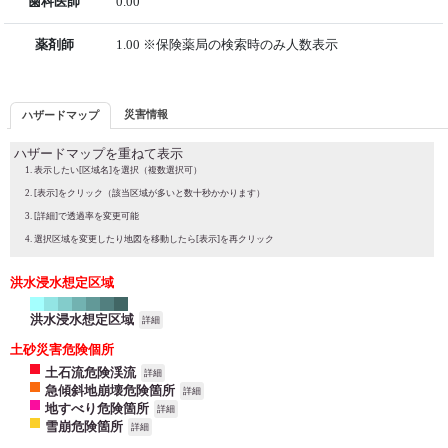
歯科医師
0.00
薬剤師
1.00 ※保険薬局の検索時のみ人数表示
災害情報
ハザードマップ
ハザードマップを重ねて表示
表示したい[区域名]を選択（複数選択可）
[表示]をクリック（該当区域が多いと数十秒かかります）
[詳細]で透過率を変更可能
選択区域を変更したり地図を移動したら[表示]を再クリック
洪水浸水想定区域
洪水浸水想定区域
詳細
土砂災害危険個所
土石流危険渓流
詳細
急傾斜地崩壊危険箇所
詳細
地すべり危険箇所
詳細
雪崩危険箇所
詳細