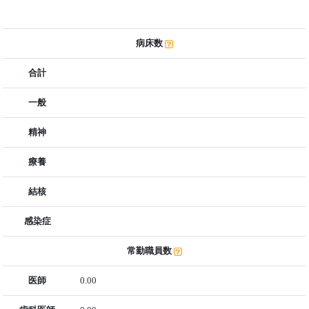
病床数
合計
一般
精神
療養
結核
感染症
常勤職員数
医師
0.00