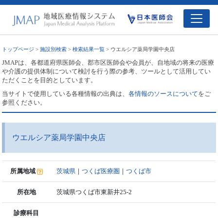
トップページ
>
施設別検索
>
検索結果一覧
> ウエルシア薬局学園中央店
JMAPは、各都道府県医師会、郡市区医師会や会員が、自地域の将来の医療
や介護の提供体制について検討を行う際の参考、ツールとして活用してい
ただくことを目的としています。
当サイトで使用している各種情報の出典は、
各情報のソースについて
をご
参照ください。
ウエルシア薬局学園中央店
所属地域
茨城県
｜
つくば医療圏
｜
つくば市
所在地
茨城県つくば市東新井25-2
診療科目