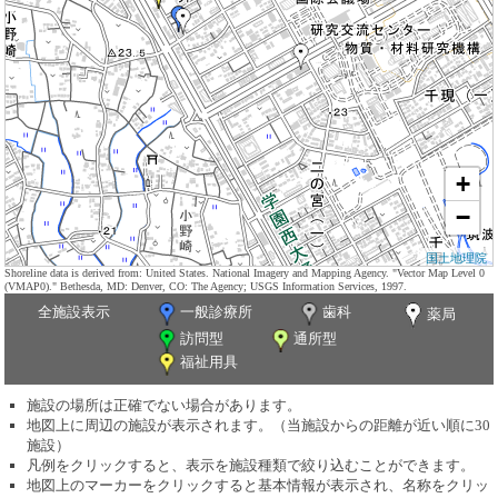
+
−
国土地理院
Shoreline data is derived from: United States. National Imagery and Mapping Agency. "Vector Map Level 0
(VMAP0)." Bethesda, MD: Denver, CO: The Agency; USGS Information Services, 1997.
全施設表示
一般診療所
歯科
薬局
訪問型
通所型
福祉用具
施設の場所は正確でない場合があります。
地図上に周辺の施設が表示されます。（当施設からの距離が近い順に30
施設）
凡例をクリックすると、表示を施設種類で絞り込むことができます。
地図上のマーカーをクリックすると基本情報が表示され、名称をクリッ