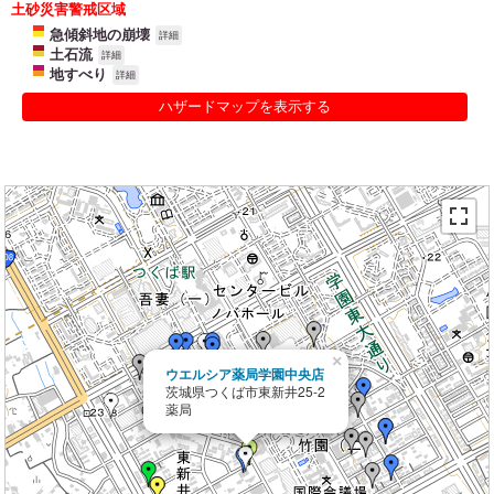
土砂災害警戒区域
急傾斜地の崩壊
詳細
土石流
詳細
地すべり
詳細
ハザードマップを表示する
×
ウエルシア薬局学園中央店
茨城県つくば市東新井25-2
薬局