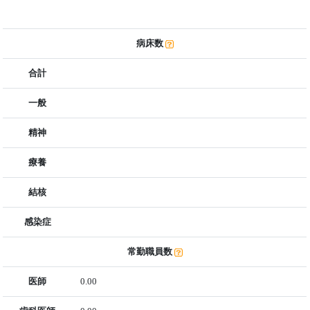
病床数
合計
一般
精神
療養
結核
感染症
常勤職員数
医師
0.00