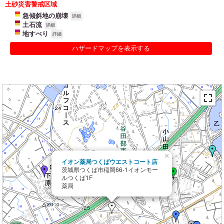
土砂災害警戒区域
急傾斜地の崩壊
詳細
土石流
詳細
地すべり
詳細
ハザードマップを表示する
×
イオン薬局つくばウエストコート店
茨城県つくば市稲岡66-1イオンモー
ルつくば1F
薬局