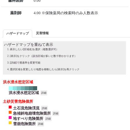
歯科医師
0.00
薬剤師
4.00 ※保険薬局の検索時のみ人数表示
災害情報
ハザードマップ
ハザードマップを重ねて表示
表示したい[区域名]を選択（複数選択可）
[表示]をクリック（該当区域が多いと数十秒かかります）
[詳細]で透過率を変更可能
選択区域を変更したり地図を移動したら[表示]を再クリック
洪水浸水想定区域
洪水浸水想定区域
詳細
土砂災害危険個所
土石流危険渓流
詳細
急傾斜地崩壊危険箇所
詳細
地すべり危険箇所
詳細
雪崩危険箇所
詳細