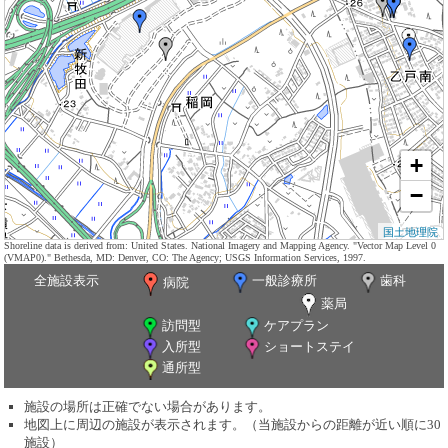
+
−
国土地理院
Shoreline data is derived from: United States. National Imagery and Mapping Agency. "Vector Map Level 0
(VMAP0)." Bethesda, MD: Denver, CO: The Agency; USGS Information Services, 1997.
全施設表示
一般診療所
歯科
病院
薬局
訪問型
ケアプラン
入所型
ショートステイ
通所型
施設の場所は正確でない場合があります。
地図上に周辺の施設が表示されます。（当施設からの距離が近い順に30
施設）