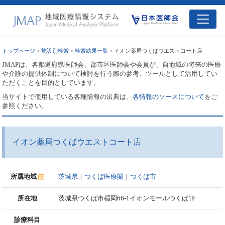
トップページ
>
施設別検索
>
検索結果一覧
> イオン薬局つくばウエストコート店
JMAPは、各都道府県医師会、郡市区医師会や会員が、自地域の将来の医療
や介護の提供体制について検討を行う際の参考、ツールとして活用してい
ただくことを目的としています。
当サイトで使用している各種情報の出典は、
各情報のソースについて
をご
参照ください。
イオン薬局つくばウエストコート店
所属地域
茨城県
｜
つくば医療圏
｜
つくば市
所在地
茨城県つくば市稲岡66-1イオンモールつくば1F
診療科目