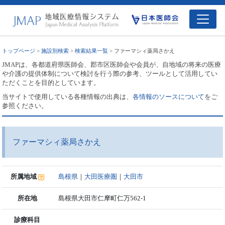
トップページ
>
施設別検索
>
検索結果一覧
> ファーマシィ薬局さかえ
JMAPは、各都道府県医師会、郡市区医師会や会員が、自地域の将来の医療
や介護の提供体制について検討を行う際の参考、ツールとして活用してい
ただくことを目的としています。
当サイトで使用している各種情報の出典は、
各情報のソースについて
をご
参照ください。
ファーマシィ薬局さかえ
所属地域
島根県
｜
大田医療圏
｜
大田市
所在地
島根県大田市仁摩町仁万562-1
診療科目