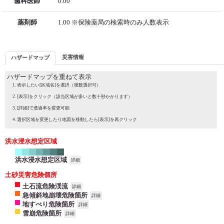
歯科医師
0.00
薬剤師
1.00 ※保険薬局の検索時のみ人数表示
災害情報
ハザードマップ
ハザードマップを重ねて表示
表示したい[区域名]を選択（複数選択可）
[表示]をクリック（該当区域が多いと数十秒かかります）
[詳細]で透過率を変更可能
選択区域を変更したり地図を移動したら[表示]を再クリック
洪水浸水想定区域
洪水浸水想定区域
詳細
土砂災害危険個所
土石流危険渓流
詳細
急傾斜地崩壊危険箇所
詳細
地すべり危険箇所
詳細
雪崩危険箇所
詳細