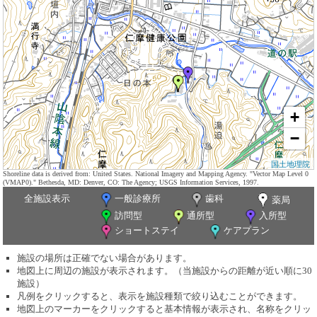
+
−
国土地理院
Shoreline data is derived from: United States. National Imagery and Mapping Agency. "Vector Map Level 0
(VMAP0)." Bethesda, MD: Denver, CO: The Agency; USGS Information Services, 1997.
全施設表示
一般診療所
歯科
薬局
訪問型
通所型
入所型
ショートステイ
ケアプラン
施設の場所は正確でない場合があります。
地図上に周辺の施設が表示されます。（当施設からの距離が近い順に30
施設）
凡例をクリックすると、表示を施設種類で絞り込むことができます。
地図上のマーカーをクリックすると基本情報が表示され、名称をクリッ