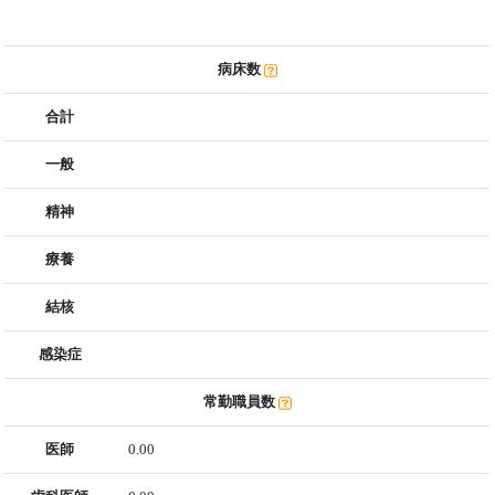
病床数
合計
一般
精神
療養
結核
感染症
常勤職員数
医師
0.00