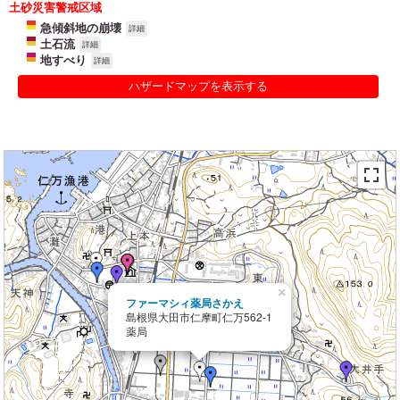
土砂災害警戒区域
急傾斜地の崩壊
詳細
土石流
詳細
地すべり
詳細
ハザードマップを表示する
×
ファーマシィ薬局さかえ
島根県大田市仁摩町仁万562-1
薬局