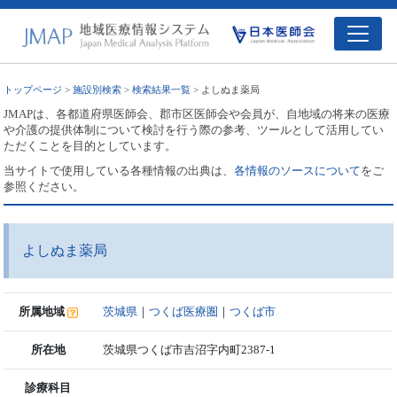
トップページ
>
施設別検索
>
検索結果一覧
> よしぬま薬局
JMAPは、各都道府県医師会、郡市区医師会や会員が、自地域の将来の医療
や介護の提供体制について検討を行う際の参考、ツールとして活用してい
ただくことを目的としています。
当サイトで使用している各種情報の出典は、
各情報のソースについて
をご
参照ください。
よしぬま薬局
所属地域
茨城県
｜
つくば医療圏
｜
つくば市
所在地
茨城県つくば市吉沼字内町2387-1
診療科目