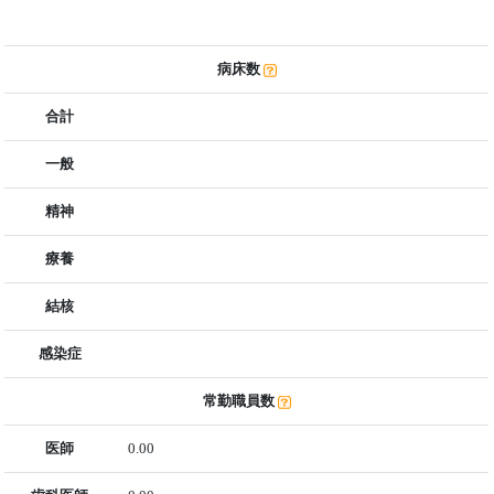
病床数
合計
一般
精神
療養
結核
感染症
常勤職員数
医師
0.00