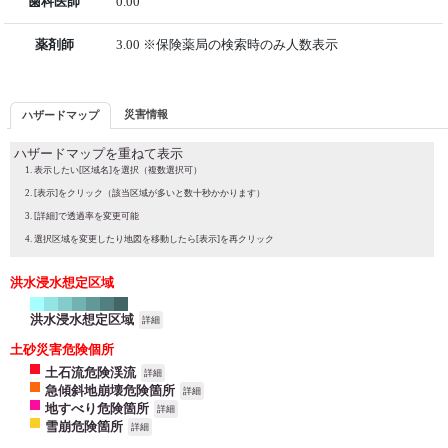
歯科医師
0.00
薬剤師
3.00 ※保険薬局の検索時のみ人数表示
災害情報
ハザードマップ
ハザードマップを重ねて表示
表示したい[区域名]を選択（複数選択可）
[表示]をクリック（該当区域が多いと数十秒かかります）
[詳細]で透過率を変更可能
選択区域を変更したり地図を移動したら[表示]を再クリック
洪水浸水想定区域
洪水浸水想定区域
詳細
土砂災害危険個所
土石流危険渓流
詳細
急傾斜地崩壊危険箇所
詳細
地すべり危険箇所
詳細
雪崩危険箇所
詳細