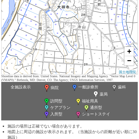
+
−
国土地理院
Shoreline data is derived from: United States. National Imagery and Mapping Agency. "Vector Map Level 0
(VMAP0)." Bethesda, MD: Denver, CO: The Agency; USGS Information Services, 1997.
全施設表示
一般診療所
歯科
病院
薬局
訪問型
福祉用具
ケアプラン
通所型
入所型
ショートステイ
施設の場所は正確でない場合があります。
地図上に周辺の施設が表示されます。（当施設からの距離が近い順に30
施設）