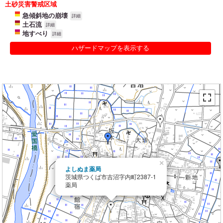
土砂災害警戒区域
急傾斜地の崩壊
詳細
土石流
詳細
地すべり
詳細
ハザードマップを表示する
×
よしぬま薬局
茨城県つくば市吉沼字内町2387-1
薬局