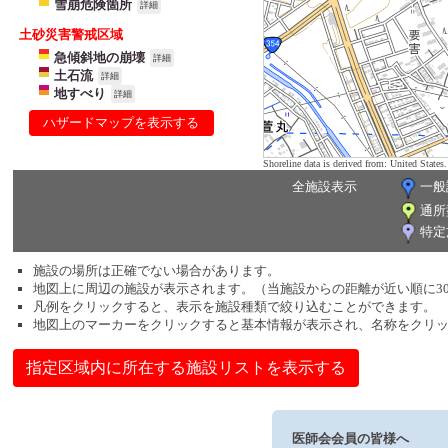
雪崩危険箇所
詳細
土砂災害警戒区域
急傾斜地の崩壊
詳細
土石流
詳細
地すべり
詳細
ハザードマップを表示する
Shoreline data is derived from: United Sta
全施設表示
一般
通所
特定
施設の場所は正確でない場合があります。
地図上に周辺の施設が表示されます。（当施設からの距離が近い順に3
凡例をクリックすると、表示を施設種類で絞り込むことができます。
地図上のマーカーをクリックすると基本情報が表示され、名称をクリ
指定区域内に所在する施設リストを表示する
医師会会員の皆様へ