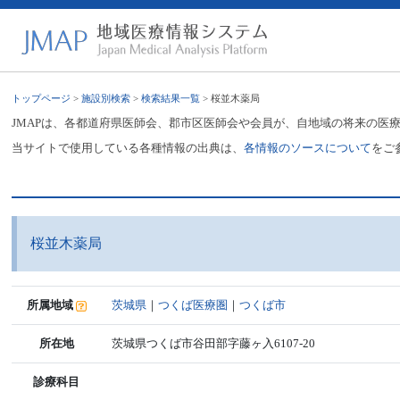
トップページ
>
施設別検索
>
検索結果一覧
> 桜並木薬局
JMAPは、各都道府県医師会、郡市区医師会や会員が、自地域の将来の医
当サイトで使用している各種情報の出典は、
各情報のソースについて
をご
桜並木薬局
所属地域
茨城県
｜
つくば医療圏
｜
つくば市
所在地
茨城県つくば市谷田部字藤ヶ入6107-20
診療科目