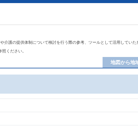
療や介護の提供体制について検討を行う際の参考、ツールとして活用していた
参照ください。
地図から地