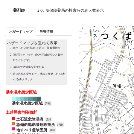
薬剤師
2.00 ※保険薬局の検索時のみ人数表示
災害情報
ハザードマップ
ハザードマップを重ねて表示
表示したい[区域名]を選択（複数選択可）
[表示]をクリック（該当区域が多いと数十
秒かかります）
[詳細]で透過率を変更可能
選択区域を変更したり地図を移動したら[表
示]を再クリック
洪水浸水想定区域
洪水浸水想定区域
詳細
土砂災害危険個所
土石流危険渓流
詳細
急傾斜地崩壊危険箇所
詳細
地すべり危険箇所
詳細