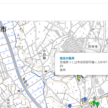
桜並木薬局
茨城県つくば市谷田部字藤ヶ入6107
20
薬局