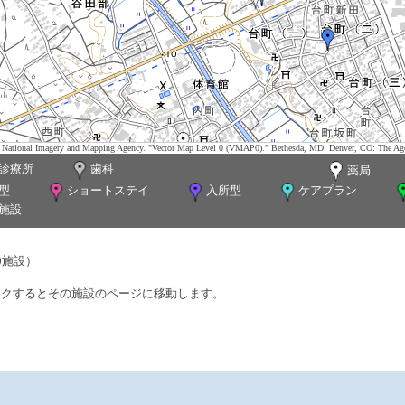
tes. National Imagery and Mapping Agency. "Vector Map Level 0 (VMAP0)." Bethesda, MD: Denver, CO: The Ag
診療所
歯科
薬局
型
ショートステイ
入所型
ケアプラン
施設
0施設）
ックするとその施設のページに移動します。