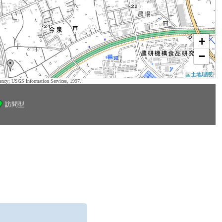
+
−
国土地理院
ency; USGS Information Services, 1997.
訪問型