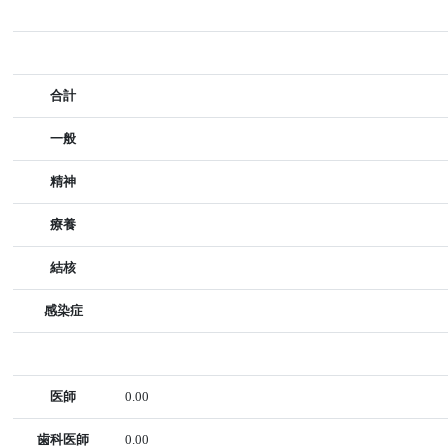
合計
一般
精神
療養
結核
感染症
医師
0.00
歯科医師
0.00