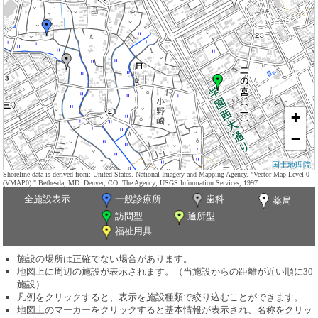
+
−
国土地理院
Shoreline data is derived from: United States. National Imagery and Mapping Agency. "Vector Map Level 0
(VMAP0)." Bethesda, MD: Denver, CO: The Agency; USGS Information Services, 1997.
全施設表示
一般診療所
歯科
薬局
訪問型
通所型
福祉用具
施設の場所は正確でない場合があります。
地図上に周辺の施設が表示されます。（当施設からの距離が近い順に30
施設）
凡例をクリックすると、表示を施設種類で絞り込むことができます。
地図上のマーカーをクリックすると基本情報が表示され、名称をクリッ