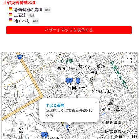
土砂災害警戒区域
急傾斜地の崩壊
詳細
土石流
詳細
地すべり
詳細
ハザードマップを表示する
×
すばる薬局
茨城県つくば市東新井26-13
薬局