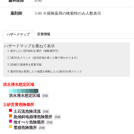
歯科医師
0.00
薬剤師
3.00 ※保険薬局の検索時のみ人数表示
災害情報
ハザードマップ
ハザードマップを重ねて表示
表示したい[区域名]を選択（複数選択可）
[表示]をクリック（該当区域が多いと数十秒かかります）
[詳細]で透過率を変更可能
選択区域を変更したり地図を移動したら[表示]を再クリック
洪水浸水想定区域
洪水浸水想定区域
詳細
土砂災害危険個所
土石流危険渓流
詳細
急傾斜地崩壊危険箇所
詳細
地すべり危険箇所
詳細
雪崩危険箇所
詳細