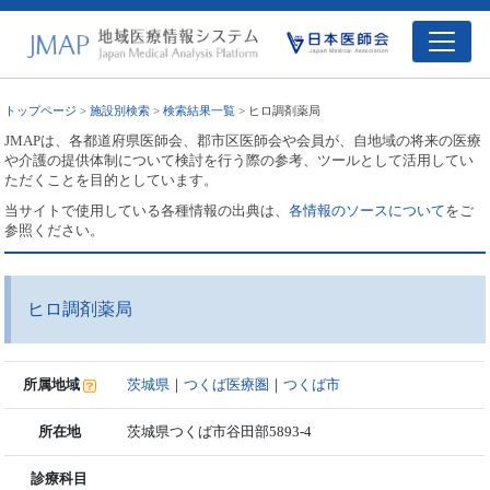
トップページ
>
施設別検索
>
検索結果一覧
> ヒロ調剤薬局
JMAPは、各都道府県医師会、郡市区医師会や会員が、自地域の将来の医療
や介護の提供体制について検討を行う際の参考、ツールとして活用してい
ただくことを目的としています。
当サイトで使用している各種情報の出典は、
各情報のソースについて
をご
参照ください。
ヒロ調剤薬局
所属地域
茨城県
｜
つくば医療圏
｜
つくば市
所在地
茨城県つくば市谷田部5893-4
診療科目