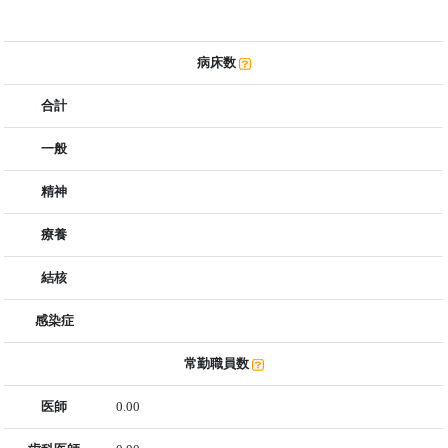
病床数
合計
一般
精神
療養
結核
感染症
常勤職員数
医師
0.00