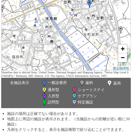
+
−
国土地理院
Shoreline data is derived from: United States. National Imagery and Mapping Agency. "Vector Map Level 0
(VMAP0)." Bethesda, MD: Denver, CO: The Agency; USGS Information Services, 1997.
全施設表示
一般診療所
歯科
薬局
通所型
ショートステイ
入所型
ケアプラン
訪問型
特定施設
施設の場所は正確でない場合があります。
地図上に周辺の施設が表示されます。（当施設からの距離が近い順に30
施設）
凡例をクリックすると、表示を施設種類で絞り込むことができます。