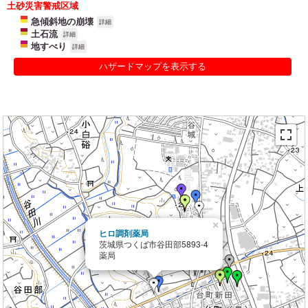
土砂災害警戒区域
急傾斜地の崩壊
詳細
土石流
詳細
地すべり
詳細
ハザードマップを表示する
×
ヒロ調剤薬局
茨城県つくば市谷田部5893-4
薬局