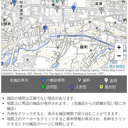
+
−
国土地理院
Shoreline data is derived from: United States. National Imagery and Mapping Agency. "Vector Map Level 0
(VMAP0)." Bethesda, MD: Denver, CO: The Agency; USGS Information Services, 1997.
全施設表示
一般診療所
歯科
薬局
訪問型
入所型
通所型
施設の場所は正確でない場合があります。
地図上に周辺の施設が表示されます。（当施設からの距離が近い順に30
施設）
凡例をクリックすると、表示を施設種類で絞り込むことができます。
地図上のマーカーをクリックすると基本情報が表示され、名称をクリッ
クするとその施設のページに移動します。