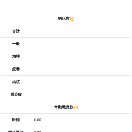
病床数
合計
一般
精神
療養
結核
感染症
常勤職員数
医師
0.00