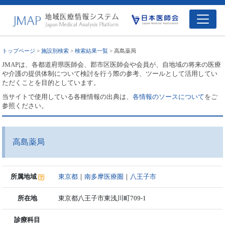
トップページ
>
施設別検索
>
検索結果一覧
> 高島薬局
JMAPは、各都道府県医師会、郡市区医師会や会員が、自地域の将来の医療
や介護の提供体制について検討を行う際の参考、ツールとして活用してい
ただくことを目的としています。
当サイトで使用している各種情報の出典は、
各情報のソースについて
をご
参照ください。
高島薬局
所属地域
東京都
｜
南多摩医療圏
｜
八王子市
所在地
東京都八王子市東浅川町709-1
診療科目