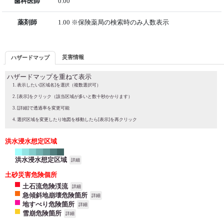
歯科医師
0.00
薬剤師
1.00 ※保険薬局の検索時のみ人数表示
災害情報
ハザードマップ
ハザードマップを重ねて表示
表示したい[区域名]を選択（複数選択可）
[表示]をクリック（該当区域が多いと数十秒かかります）
[詳細]で透過率を変更可能
選択区域を変更したり地図を移動したら[表示]を再クリック
洪水浸水想定区域
洪水浸水想定区域
詳細
土砂災害危険個所
土石流危険渓流
詳細
急傾斜地崩壊危険箇所
詳細
地すべり危険箇所
詳細
雪崩危険箇所
詳細