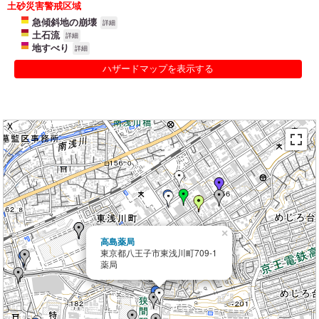
土砂災害警戒区域
急傾斜地の崩壊
詳細
土石流
詳細
地すべり
詳細
ハザードマップを表示する
×
高島薬局
東京都八王子市東浅川町709-1
薬局