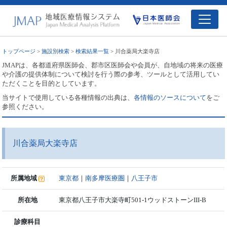
トップページ
>
施設別検索
>
検索結果一覧
> 川合薬局大楽寺店
JMAPは、各都道府県医師会、郡市区医師会や会員が、自地域の将来の医療
や介護の提供体制について検討を行う際の参考、ツールとして活用してい
ただくことを目的としています。
当サイトで使用している各種情報の出典は、
各情報のソースについて
をご
参照ください。
川合薬局大楽寺店
所属地域
東京都
｜
南多摩医療圏
｜
八王子市
所在地
東京都八王子市大楽寺町501-1ウッドストーンIII-B
診療科目