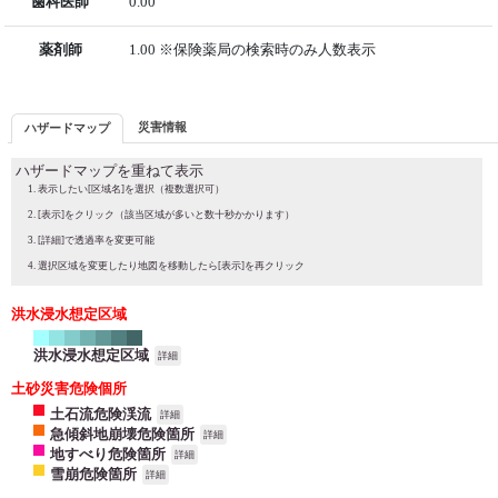
歯科医師
0.00
薬剤師
1.00 ※保険薬局の検索時のみ人数表示
災害情報
ハザードマップ
ハザードマップを重ねて表示
表示したい[区域名]を選択（複数選択可）
[表示]をクリック（該当区域が多いと数十秒かかります）
[詳細]で透過率を変更可能
選択区域を変更したり地図を移動したら[表示]を再クリック
洪水浸水想定区域
洪水浸水想定区域
詳細
土砂災害危険個所
土石流危険渓流
詳細
急傾斜地崩壊危険箇所
詳細
地すべり危険箇所
詳細
雪崩危険箇所
詳細