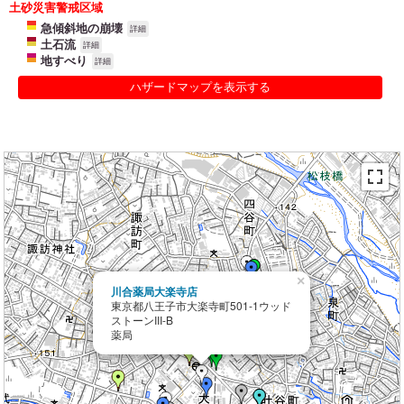
土砂災害警戒区域
急傾斜地の崩壊
詳細
土石流
詳細
地すべり
詳細
ハザードマップを表示する
×
川合薬局大楽寺店
東京都八王子市大楽寺町501-1ウッド
ストーンIII-B
薬局