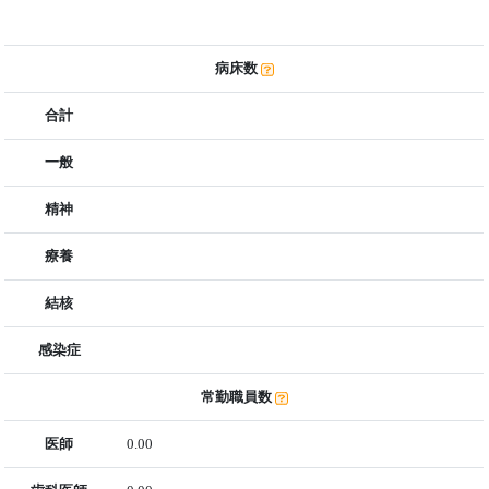
病床数
合計
一般
精神
療養
結核
感染症
常勤職員数
医師
0.00