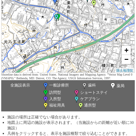
+
−
国土地理院
Shoreline data is derived from: United States. National Imagery and Mapping Agency. "Vector Map Level 0
(VMAP0)." Bethesda, MD: Denver, CO: The Agency; USGS Information Services, 1997.
全施設表示
一般診療所
歯科
薬局
訪問型
ショートステイ
入所型
ケアプラン
福祉用具
通所型
施設の場所は正確でない場合があります。
地図上に周辺の施設が表示されます。（当施設からの距離が近い順に30
施設）
凡例をクリックすると、表示を施設種類で絞り込むことができます。