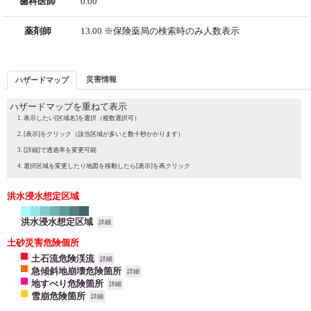
歯科医師
0.00
薬剤師
13.00 ※保険薬局の検索時のみ人数表示
災害情報
ハザードマップ
ハザードマップを重ねて表示
表示したい[区域名]を選択（複数選択可）
[表示]をクリック（該当区域が多いと数十秒かかります）
[詳細]で透過率を変更可能
選択区域を変更したり地図を移動したら[表示]を再クリック
洪水浸水想定区域
洪水浸水想定区域
詳細
土砂災害危険個所
土石流危険渓流
詳細
急傾斜地崩壊危険箇所
詳細
地すべり危険箇所
詳細
雪崩危険箇所
詳細