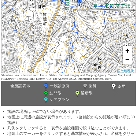
+
−
国土地理院
Shoreline data is derived from: United States. National Imagery and Mapping Agency. "Vector Map Level 0
(VMAP0)." Bethesda, MD: Denver, CO: The Agency; USGS Information Services, 1997.
全施設表示
一般診療所
歯科
薬局
訪問型
通所型
ケアプラン
施設の場所は正確でない場合があります。
地図上に周辺の施設が表示されます。（当施設からの距離が近い順に30
施設）
凡例をクリックすると、表示を施設種類で絞り込むことができます。
地図上のマーカーをクリックすると基本情報が表示され、名称をクリッ