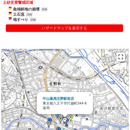
土砂災害警戒区域
急傾斜地の崩壊
詳細
土石流
詳細
地すべり
詳細
ハザードマップを表示する
×
中山薬局北野駅前店
東京都八王子市打越町344-6
薬局