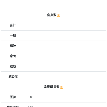
病床数
合計
一般
精神
療養
結核
感染症
常勤職員数
医師
0.00