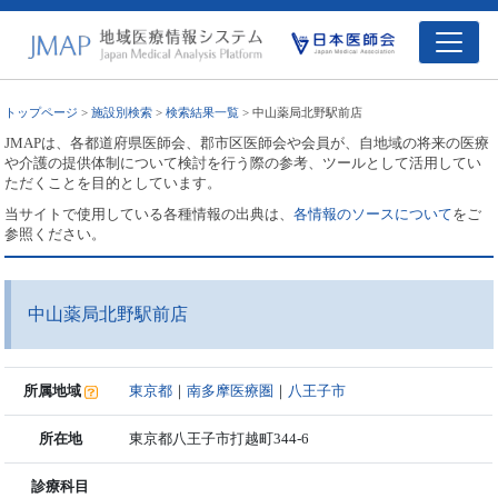
トップページ
>
施設別検索
>
検索結果一覧
> 中山薬局北野駅前店
JMAPは、各都道府県医師会、郡市区医師会や会員が、自地域の将来の医療
や介護の提供体制について検討を行う際の参考、ツールとして活用してい
ただくことを目的としています。
当サイトで使用している各種情報の出典は、
各情報のソースについて
をご
参照ください。
中山薬局北野駅前店
所属地域
東京都
｜
南多摩医療圏
｜
八王子市
所在地
東京都八王子市打越町344-6
診療科目