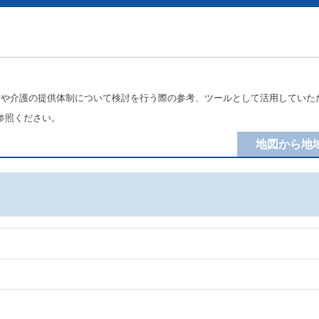
療や介護の提供体制について検討を行う際の参考、ツールとして活用していた
参照ください。
地図から地