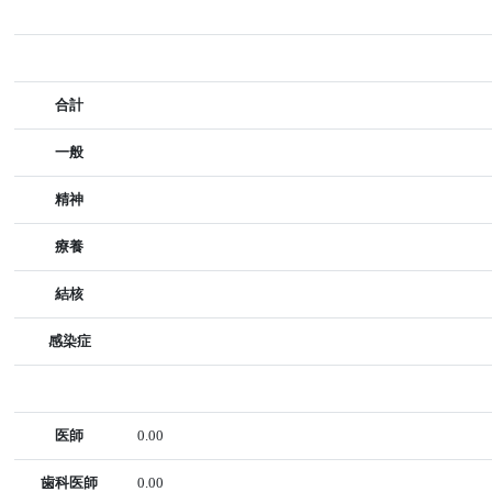
合計
一般
精神
療養
結核
感染症
医師
0.00
歯科医師
0.00