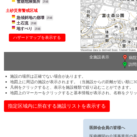
雪崩危険箇所
詳細
土砂災害警戒区域
急傾斜地の崩壊
詳細
土石流
詳細
地すべり
詳細
ハザードマップを表示する
Shoreline data is derived from: United Sta
全施設表示
病院
訪問
施設の場所は正確でない場合があります。
地図上に周辺の施設が表示されます。（当施設からの距離が近い順に3
凡例をクリックすると、表示を施設種類で絞り込むことができます。
地図上のマーカーをクリックすると基本情報が表示され、名称をクリ
指定区域内に所在する施設リストを表示する
医師会会員の皆様へ
医療機関や介護事業所の基