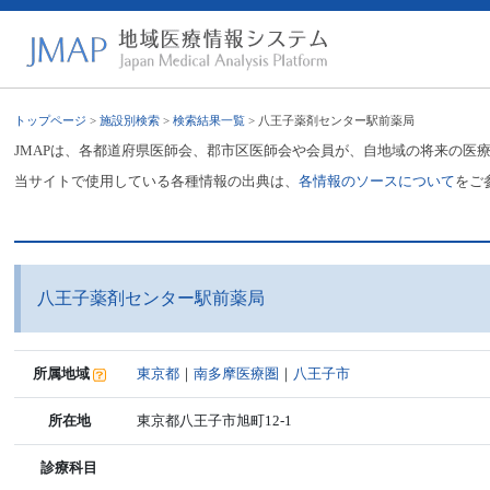
トップページ
>
施設別検索
>
検索結果一覧
> 八王子薬剤センター駅前薬局
JMAPは、各都道府県医師会、郡市区医師会や会員が、自地域の将来の医
当サイトで使用している各種情報の出典は、
各情報のソースについて
をご
八王子薬剤センター駅前薬局
所属地域
東京都
｜
南多摩医療圏
｜
八王子市
所在地
東京都八王子市旭町12-1
診療科目