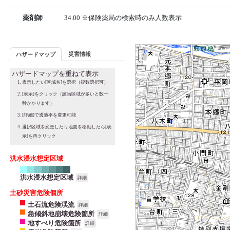
薬剤師
34.00 ※保険薬局の検索時のみ人数表示
災害情報
ハザードマップ
ハザードマップを重ねて表示
表示したい[区域名]を選択（複数選択可）
[表示]をクリック（該当区域が多いと数十
秒かかります）
[詳細]で透過率を変更可能
選択区域を変更したり地図を移動したら[表
示]を再クリック
洪水浸水想定区域
洪水浸水想定区域
詳細
土砂災害危険個所
土石流危険渓流
詳細
急傾斜地崩壊危険箇所
詳細
地すべり危険箇所
詳細