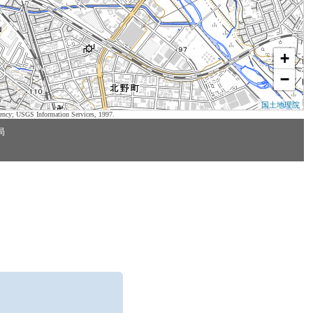
+
−
国土地理院
ency; USGS Information Services, 1997.
局