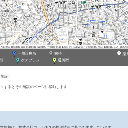
tes. National Imagery and Mapping Agency. "Vector Map Level 0 (VMAP0)." Bethesda, MD: Denver, CO: The Ag
一般診療所
歯科
薬
型
ケアプラン
通所型
0施設）
ックするとその施設のページに移動します。
本情報は、株式会社ウェルネスの提供情報に基づき作成しています。