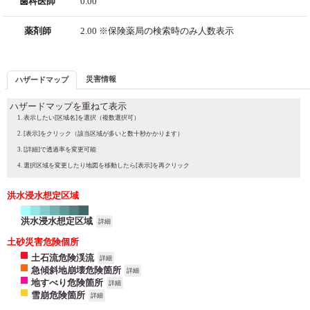
歯科医師
0.00
薬剤師
2.00 ※保険薬局の検索時のみ人数表示
災害情報
ハザードマップ
ハザードマップを重ねて表示
表示したい[区域名]を選択（複数選択可）
[表示]をクリック（該当区域が多いと数十秒かかります）
[詳細]で透過率を変更可能
選択区域を変更したり地図を移動したら[表示]を再クリック
洪水浸水想定区域
洪水浸水想定区域
詳細
土砂災害危険個所
土石流危険渓流
詳細
急傾斜地崩壊危険箇所
詳細
地すべり危険箇所
詳細
雪崩危険箇所
詳細