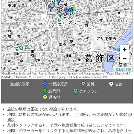
+
−
国土地理院
Shoreline data is derived from: United States. National Imagery and Mapping Agency. "Vector Map Level 0
(VMAP0)." Bethesda, MD: Denver, CO: The Agency; USGS Information Services, 1997.
全施設表示
一般診療所
歯科
薬局
訪問型
ケアプラン
通所型
施設の場所は正確でない場合があります。
地図上に周辺の施設が表示されます。（当施設からの距離が近い順に30
施設）
凡例をクリックすると、表示を施設種類で絞り込むことができます。
地図上のマーカーをクリックすると基本情報が表示され、名称をクリッ