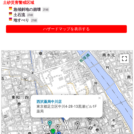
土砂災害警戒区域
急傾斜地の崩壊
詳細
土石流
詳細
地すべり
詳細
ハザードマップを表示する
×
西沢薬局中川店
東京都足立区中川4-28-13黒瀬ビル1F
薬局