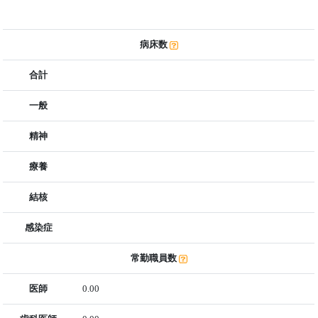
病床数
合計
一般
精神
療養
結核
感染症
常勤職員数
医師
0.00