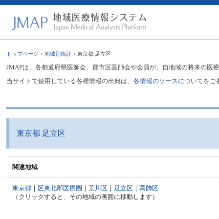
トップページ
>
地域別統計
> 東京都 足立区
JMAPは、各都道府県医師会、郡市区医師会や会員が、自地域の将来の医
当サイトで使用している各種情報の出典は、
各情報のソースについて
をご
東京都 足立区
関連地域
東京都
｜
区東北部医療圏
｜
荒川区
｜
足立区
｜
葛飾区
（クリックすると、その地域の画面に移動します）