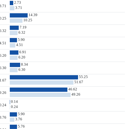
2.73
3.71
3.71
14.39
0.25
10.25
7.19
6.32
6.32
5.90
4.51
4.51
6.91
6.20
6.20
8.34
6.30
6.30
55.25
1.67
51.67
46.62
9.26
49.26
0.14
0.24
0.24
5.90
3.76
3.76
5.76