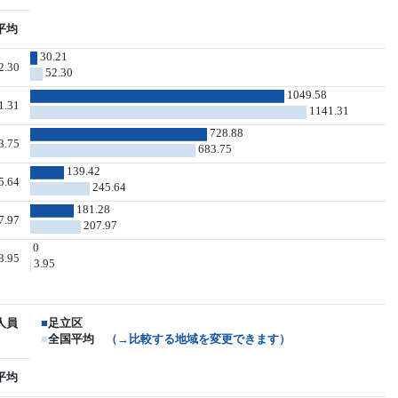
平均
30.21
2.30
52.30
1049.58
1.31
1141.31
728.88
3.75
683.75
139.42
5.64
245.64
181.28
7.97
207.97
0
3.95
3.95
人員
■
足立区
■
全国平均
（→比較する地域を変更できます）
平均