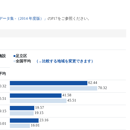
タ集 -（2014 年度版）」
のP17をご参照ください。
施設
■
足立区
■
全国平均
（→比較する地域を変更できます）
平均
62.44
0.32
70.32
41.58
5.51
45.51
19.57
9.15
19.15
23.16
6.01
16.01