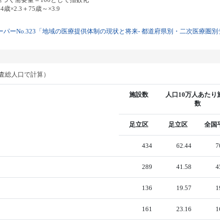
歳×2.3＋75歳～×3.9
パーNo.323「地域の医療提供体制の現状と将来- 都道府県別・二次医療圏別デー
調査総人口で計算）
施設数
人口10万人あたり
数
足立区
足立区
全国
434
62.44
7
289
41.58
4
136
19.57
1
161
23.16
1