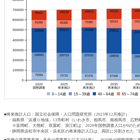
700000
106
102261
106012
106226
96422
600000
92033
105
75385
81066
69388
500000
254086
253211
242898
250011
242
400000
300000
199063
200719
203161
198559
190
200000
100000
75594
70720
682
67478
67448
0
2020
2025
2030
2035
20
国勢調査
将来推計
将来推計
将来推計
将来
0～14歳
15～39歳
40～64歳
65～74歳
■将来推計人口：国立社会保障・人口問題研究所（2023年12月推計）
・福島県「浜通り地域」13市町村（いわき市、相馬市、南相馬市、広野町
※富岡町、大熊町、双葉町、浪江町は、2020年国勢調査人口が0のた
・静岡県浜松市中央区・浜名区の将来推計人口は、両区に分割された「旧
■医療介護需要予測：各年の需要量を以下で計算し、2020年の国勢調査に