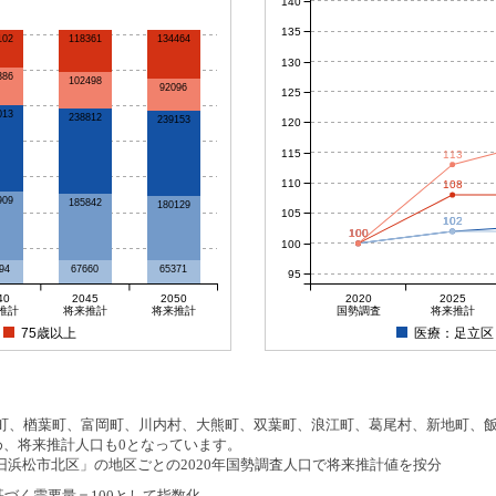
140
135
118361
102
134464
130
386
102498
92096
125
013
238812
239153
120
115
113
110
108
909
185842
180129
105
102
102
100
100
100
100
100
94
67660
65371
95
40
2045
2050
2020
2025
推計
将来推計
将来推計
国勢調査
将来推計
75歳以上
医療：足立区
、楢葉町、富岡町、川内村、大熊町、双葉町、浪江町、葛尾村、新地町、飯舘
め、将来推計人口も0となっています。
浜松市北区」の地区ごとの2020年国勢調査人口で将来推計値を按分
基づく需要量＝100として指数化