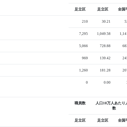
足立区
足立区
全国
210
30.21
5
7,295
1,049.58
1,14
5,066
728.88
68
969
139.42
24
1,260
181.28
20
0
0.00
職員数
人口10万人あたり
数
足立区
足立区
全国