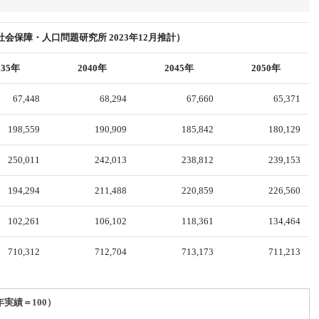
会保障・人口問題研究所 2023年12月推計）
035年
2040年
2045年
2050年
67,448
68,294
67,660
65,371
198,559
190,909
185,842
180,129
250,011
242,013
238,812
239,153
194,294
211,488
220,859
226,560
102,261
106,102
118,361
134,464
710,312
712,704
713,173
711,213
年実績＝100）