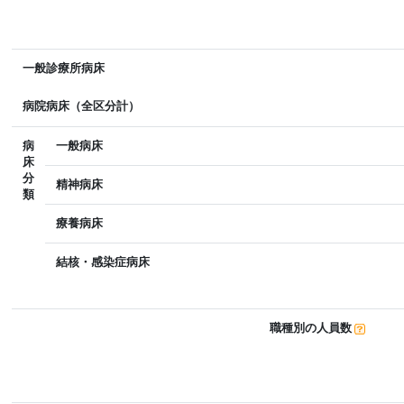
一般診療所病床
病院病床（全区分計）
病
一般病床
床
分
精神病床
類
療養病床
結核・感染症病床
職種別の人員数