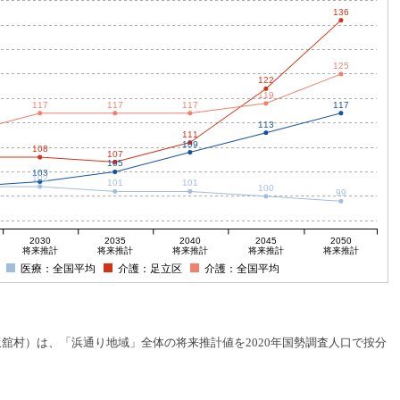
136
125
122
119
117
117
117
117
113
111
109
108
107
105
103
102
101
101
100
99
2030
2035
2040
2045
2050
将来推計
将来推計
将来推計
将来推計
将来推計
医療：全国平均
介護：足立区
介護：全国平均
村）は、「浜通り地域」全体の将来推計値を2020年国勢調査人口で按分