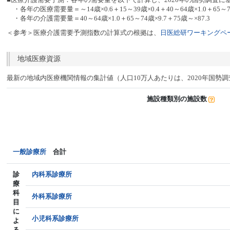
・各年の医療需要量＝～14歳×0.6＋15～39歳×0.4＋40～64歳×1.0＋65～74
・各年の介護需要量＝40～64歳×1.0＋65～74歳×9.7＋75歳～×87.3
＜参考＞医療介護需要予測指数の計算式の根拠は、
日医総研ワーキングペー
地域医療資源
最新の地域内医療機関情報の集計値（人口10万人あたりは、2020年国勢
施設種類別の施設数
一般診療所
合計
診
内科系診療所
療
科
外科系診療所
目
に
小児科系診療所
よ
る