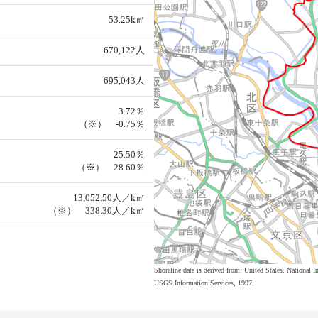
53.25k㎡
670,122人
695,043人
3.72％
（※） -0.75％
25.50％
（※） 28.60％
13,052.50人／k㎡
（※） 338.30人／k㎡
Shoreline data is derived from: United States. Nation
USGS Information Services, 1997.