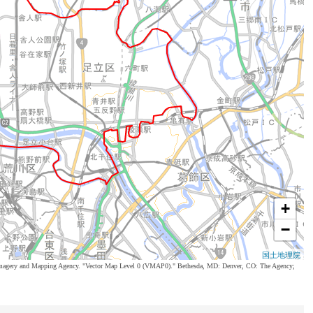
+
−
国土地理院
al Imagery and Mapping Agency. "Vector Map Level 0 (VMAP0)." Bethesda, MD: Denver, CO: The Agency;