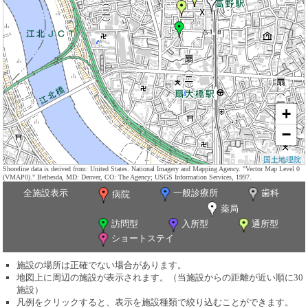
+
−
国土地理院
Shoreline data is derived from: United States. National Imagery and Mapping Agency. "Vector Map Level 0
(VMAP0)." Bethesda, MD: Denver, CO: The Agency; USGS Information Services, 1997.
全施設表示
一般診療所
歯科
病院
薬局
訪問型
入所型
通所型
ショートステイ
施設の場所は正確でない場合があります。
地図上に周辺の施設が表示されます。（当施設からの距離が近い順に30
施設）
凡例をクリックすると、表示を施設種類で絞り込むことができます。