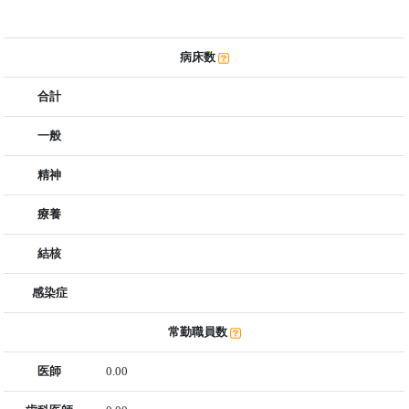
病床数
合計
一般
精神
療養
結核
感染症
常勤職員数
医師
0.00