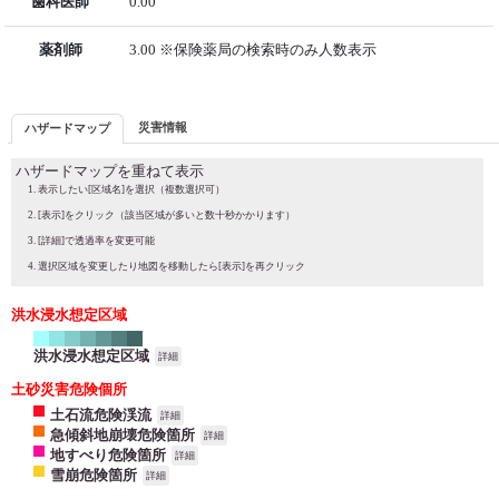
歯科医師
0.00
薬剤師
3.00 ※保険薬局の検索時のみ人数表示
災害情報
ハザードマップ
ハザードマップを重ねて表示
表示したい[区域名]を選択（複数選択可）
[表示]をクリック（該当区域が多いと数十秒かかります）
[詳細]で透過率を変更可能
選択区域を変更したり地図を移動したら[表示]を再クリック
洪水浸水想定区域
洪水浸水想定区域
詳細
土砂災害危険個所
土石流危険渓流
詳細
急傾斜地崩壊危険箇所
詳細
地すべり危険箇所
詳細
雪崩危険箇所
詳細