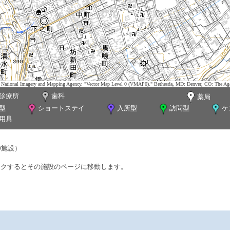
tes. National Imagery and Mapping Agency. "Vector Map Level 0 (VMAP0)." Bethesda, MD: Denver, CO: The Ag
診療所
歯科
薬局
型
ショートステイ
入所型
訪問型
ケ
用具
0施設）
ックするとその施設のページに移動します。