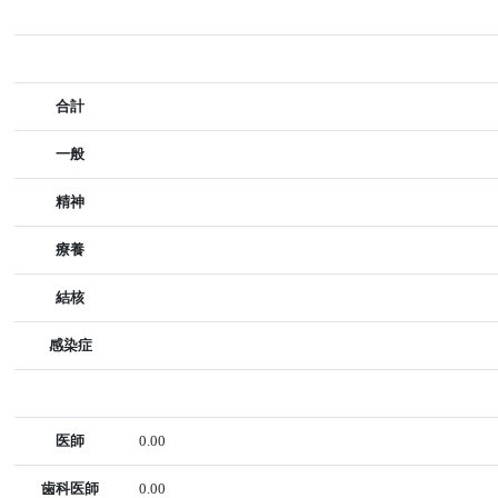
合計
一般
精神
療養
結核
感染症
医師
0.00
歯科医師
0.00