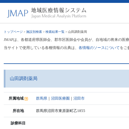
トップページ
>
施設別検索
>
検索結果一覧
> 山田調剤薬局
JMAPは、各都道府県医師会、郡市区医師会や会員が、自地域の将来の医
当サイトで使用している各種情報の出典は、
各情報のソースについて
をご
山田調剤薬局
所属地域
群馬県
｜
沼田医療圏
｜
沼田市
所在地
群馬県沼田市東原新町乙1855
診療科目