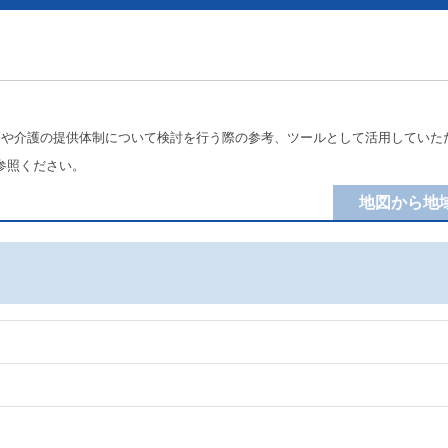
療や介護の提供体制について検討を行う際の参考、ツールとして活用していた
参照ください。
地図から地