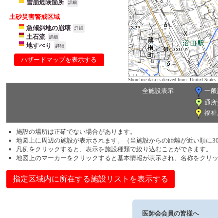
雪崩危険箇所
詳細
土砂災害警戒区域
急傾斜地の崩壊
詳細
土石流
詳細
地すべり
詳細
ハザードマップを表示する
Shoreline data is derived from: United Sta
全施設表示
一般
通所
福祉
施設の場所は正確でない場合があります。
地図上に周辺の施設が表示されます。（当施設からの距離が近い順に3
凡例をクリックすると、表示を施設種類で絞り込むことができます。
地図上のマーカーをクリックすると基本情報が表示され、名称をクリ
指定区域内に所在する施設リストを表示する
医師会会員の皆様へ