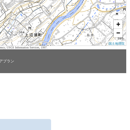
+
−
国土地理院
ency; USGS Information Services, 1997.
アプラン