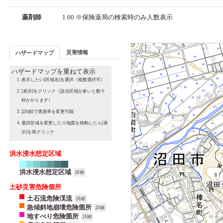
薬剤師
1.00 ※保険薬局の検索時のみ人数表示
災害情報
ハザードマップ
ハザードマップを重ねて表示
表示したい[区域名]を選択（複数選択可）
[表示]をクリック（該当区域が多いと数十
秒かかります）
[詳細]で透過率を変更可能
選択区域を変更したり地図を移動したら[表
示]を再クリック
洪水浸水想定区域
洪水浸水想定区域
詳細
土砂災害危険個所
土石流危険渓流
詳細
急傾斜地崩壊危険箇所
詳細
地すべり危険箇所
詳細