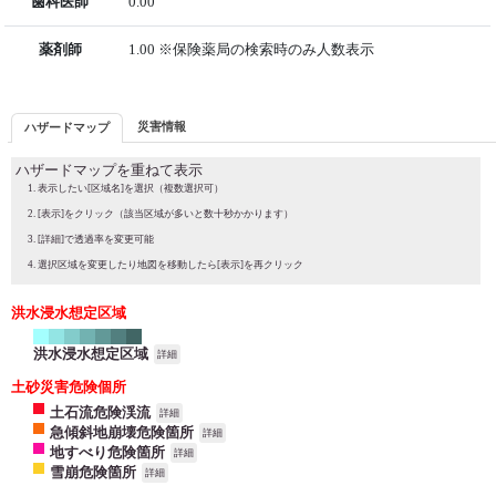
歯科医師
0.00
薬剤師
1.00 ※保険薬局の検索時のみ人数表示
災害情報
ハザードマップ
ハザードマップを重ねて表示
表示したい[区域名]を選択（複数選択可）
[表示]をクリック（該当区域が多いと数十秒かかります）
[詳細]で透過率を変更可能
選択区域を変更したり地図を移動したら[表示]を再クリック
洪水浸水想定区域
洪水浸水想定区域
詳細
土砂災害危険個所
土石流危険渓流
詳細
急傾斜地崩壊危険箇所
詳細
地すべり危険箇所
詳細
雪崩危険箇所
詳細