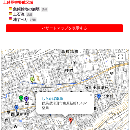
土砂災害警戒区域
急傾斜地の崩壊
詳細
土石流
詳細
地すべり
詳細
ハザードマップを表示する
×
しらかば薬局
群馬県沼田市東原新町1548-1
薬局