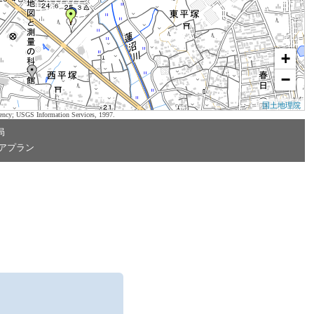
+
−
国土地理院
ency; USGS Information Services, 1997.
局
アプラン