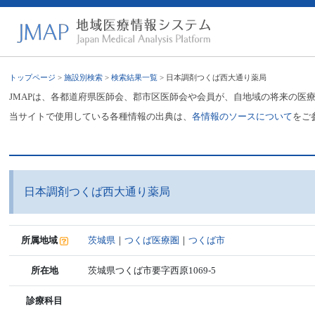
トップページ
>
施設別検索
>
検索結果一覧
> 日本調剤つくば西大通り薬局
JMAPは、各都道府県医師会、郡市区医師会や会員が、自地域の将来の医
当サイトで使用している各種情報の出典は、
各情報のソースについて
をご
日本調剤つくば西大通り薬局
所属地域
茨城県
｜
つくば医療圏
｜
つくば市
所在地
茨城県つくば市要字西原1069-5
診療科目