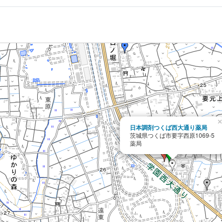
×
日本調剤つくば西大通り薬局
茨城県つくば市要字西原1069-5
薬局