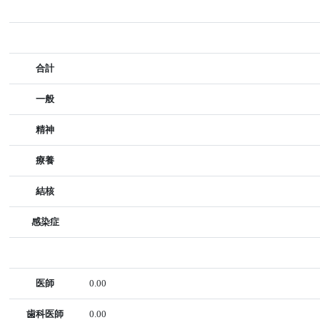
合計
一般
精神
療養
結核
感染症
医師
0.00
歯科医師
0.00