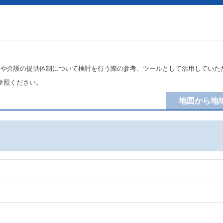
療や介護の提供体制について検討を行う際の参考、ツールとして活用していた
参照ください。
地図から地