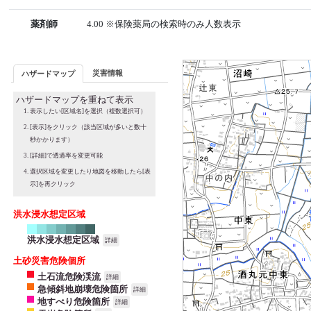
薬剤師
4.00 ※保険薬局の検索時のみ人数表示
災害情報
ハザードマップ
ハザードマップを重ねて表示
表示したい[区域名]を選択（複数選択可）
[表示]をクリック（該当区域が多いと数十
秒かかります）
[詳細]で透過率を変更可能
選択区域を変更したり地図を移動したら[表
示]を再クリック
洪水浸水想定区域
洪水浸水想定区域
詳細
土砂災害危険個所
土石流危険渓流
詳細
急傾斜地崩壊危険箇所
詳細
地すべり危険箇所
詳細