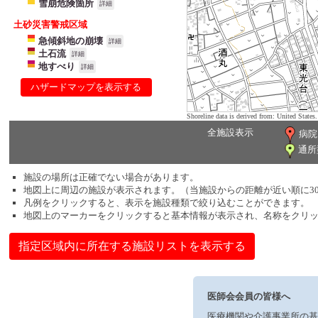
雪崩危険箇所
詳細
土砂災害警戒区域
急傾斜地の崩壊
詳細
土石流
詳細
地すべり
詳細
ハザードマップを表示する
Shoreline data is derived from: United Sta
全施設表示
病院
通所
施設の場所は正確でない場合があります。
地図上に周辺の施設が表示されます。（当施設からの距離が近い順に3
凡例をクリックすると、表示を施設種類で絞り込むことができます。
地図上のマーカーをクリックすると基本情報が表示され、名称をクリ
指定区域内に所在する施設リストを表示する
医師会会員の皆様へ
医療機関や介護事業所の基