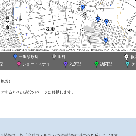
tes. National Imagery and Mapping Agency. "Vector Map Level 0 (VMAP0)." Bethesda, MD: Denver, CO: The Ag
一般診療所
歯科
薬
型
ショートステイ
入所型
訪問型
ケ
0施設）
ックするとその施設のページに移動します。
本情報は、株式会社ウェルネスの提供情報に基づき作成しています。