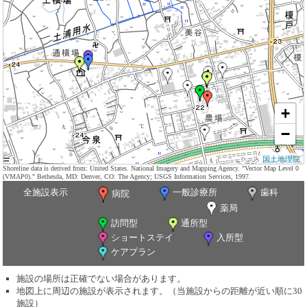
+
−
国土地理院
Shoreline data is derived from: United States. National Imagery and Mapping Agency. "Vector Map Level 0
(VMAP0)." Bethesda, MD: Denver, CO: The Agency; USGS Information Services, 1997.
全施設表示
一般診療所
歯科
病院
薬局
訪問型
通所型
ショートステイ
入所型
ケアプラン
施設の場所は正確でない場合があります。
地図上に周辺の施設が表示されます。（当施設からの距離が近い順に30
施設）