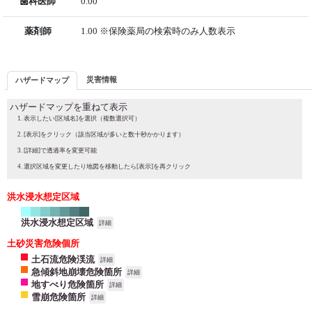
歯科医師
0.00
薬剤師
1.00 ※保険薬局の検索時のみ人数表示
災害情報
ハザードマップ
ハザードマップを重ねて表示
表示したい[区域名]を選択（複数選択可）
[表示]をクリック（該当区域が多いと数十秒かかります）
[詳細]で透過率を変更可能
選択区域を変更したり地図を移動したら[表示]を再クリック
洪水浸水想定区域
洪水浸水想定区域
詳細
土砂災害危険個所
土石流危険渓流
詳細
急傾斜地崩壊危険箇所
詳細
地すべり危険箇所
詳細
雪崩危険箇所
詳細