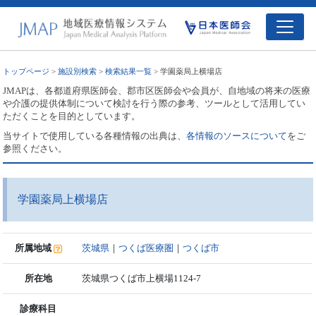
トップページ
>
施設別検索
>
検索結果一覧
> 学園薬局上横場店
JMAPは、各都道府県医師会、郡市区医師会や会員が、自地域の将来の医療
や介護の提供体制について検討を行う際の参考、ツールとして活用してい
ただくことを目的としています。
当サイトで使用している各種情報の出典は、
各情報のソースについて
をご
参照ください。
学園薬局上横場店
所属地域
茨城県
｜
つくば医療圏
｜
つくば市
所在地
茨城県つくば市上横場1124-7
診療科目