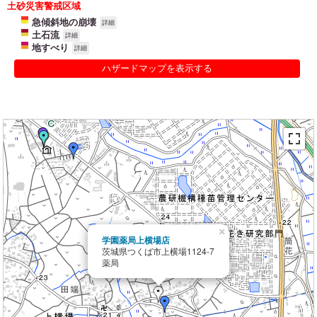
土砂災害警戒区域
急傾斜地の崩壊
詳細
土石流
詳細
地すべり
詳細
ハザードマップを表示する
×
学園薬局上横場店
茨城県つくば市上横場1124-7
薬局