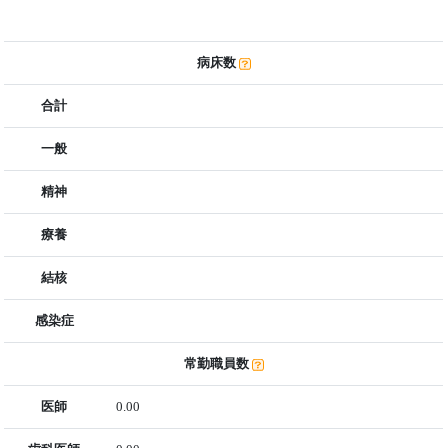
病床数
合計
一般
精神
療養
結核
感染症
常勤職員数
医師
0.00