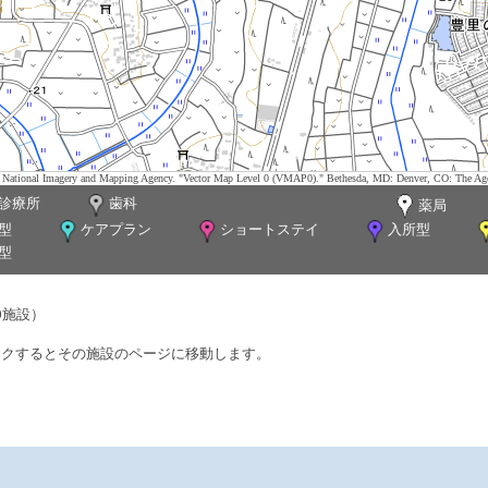
tes. National Imagery and Mapping Agency. "Vector Map Level 0 (VMAP0)." Bethesda, MD: Denver, CO: The Ag
診療所
歯科
薬局
型
ケアプラン
ショートステイ
入所型
型
0施設）
ックするとその施設のページに移動します。