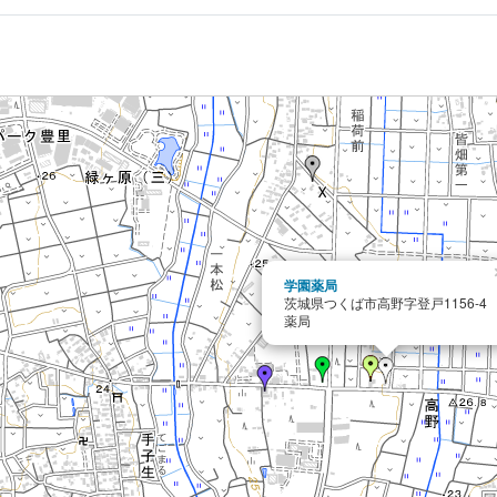
学園薬局
茨城県つくば市高野字登戸1156-4
薬局