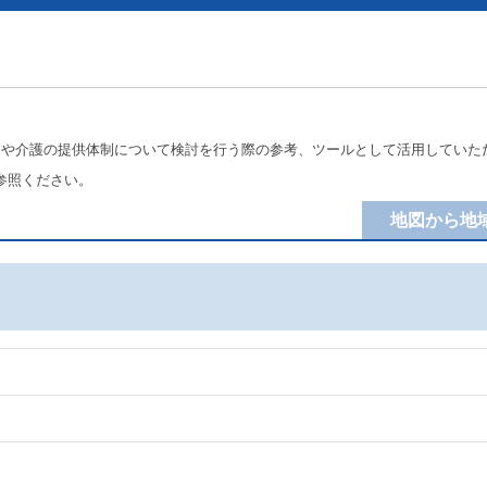
療や介護の提供体制について検討を行う際の参考、ツールとして活用していた
参照ください。
地図から地