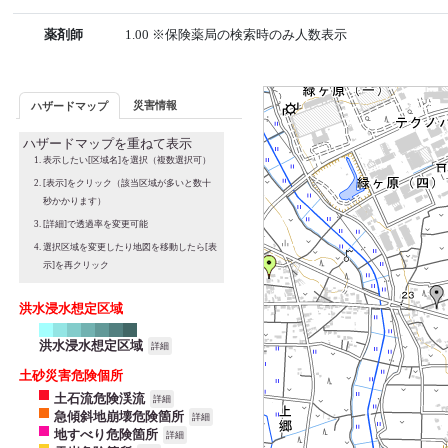
薬剤師
1.00 ※保険薬局の検索時のみ人数表示
災害情報
ハザードマップ
ハザードマップを重ねて表示
表示したい[区域名]を選択（複数選択可）
[表示]をクリック（該当区域が多いと数十
秒かかります）
[詳細]で透過率を変更可能
選択区域を変更したり地図を移動したら[表
示]を再クリック
洪水浸水想定区域
洪水浸水想定区域
詳細
土砂災害危険個所
土石流危険渓流
詳細
急傾斜地崩壊危険箇所
詳細
地すべり危険箇所
詳細