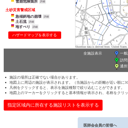
雪崩危険箇所
詳細
土砂災害警戒区域
急傾斜地の崩壊
詳細
土石流
詳細
地すべり
詳細
ハザードマップを表示する
Shoreline data is derived from: United Sta
全施設表示
一般
訪問
通所
施設の場所は正確でない場合があります。
地図上に周辺の施設が表示されます。（当施設からの距離が近い順に3
凡例をクリックすると、表示を施設種類で絞り込むことができます。
地図上のマーカーをクリックすると基本情報が表示され、名称をクリ
指定区域内に所在する施設リストを表示する
医師会会員の皆様へ