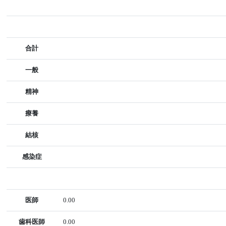
合計
一般
精神
療養
結核
感染症
医師
0.00
歯科医師
0.00