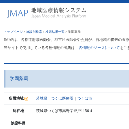
トップページ
>
施設別検索
>
検索結果一覧
> 学園薬局
JMAPは、各都道府県医師会、郡市区医師会や会員が、自地域の将来の医
当サイトで使用している各種情報の出典は、
各情報のソースについて
をご
学園薬局
所属地域
茨城県
｜
つくば医療圏
｜
つくば市
所在地
茨城県つくば市高野字登戸1156-4
診療科目