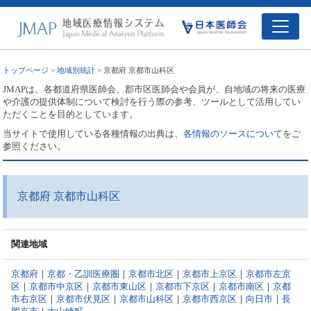
トップページ
>
地域別統計
> 京都府 京都市山科区
JMAPは、各都道府県医師会、郡市区医師会や会員が、自地域の将来の医療
や介護の提供体制について検討を行う際の参考、ツールとして活用してい
ただくことを目的としています。
当サイトで使用している各種情報の出典は、
各情報のソースについて
をご
参照ください。
京都府 京都市山科区
関連地域
京都府
｜
京都・乙訓医療圏
｜
京都市北区
｜
京都市上京区
｜
京都市左京
区
｜
京都市中京区
｜
京都市東山区
｜
京都市下京区
｜
京都市南区
｜
京都
市右京区
｜
京都市伏見区
｜
京都市山科区
｜
京都市西京区
｜
向日市
｜
長