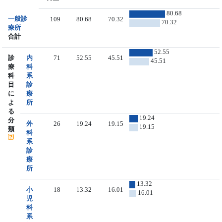
80.68
一般診
109
80.68
70.32
70.32
療所
合計
52.55
診
内
71
52.55
45.51
45.51
療
科
科
系
目
診
に
療
よ
所
る
19.24
分
外
26
19.24
19.15
19.15
類
科
系
診
療
所
13.32
小
18
13.32
16.01
16.01
児
科
系