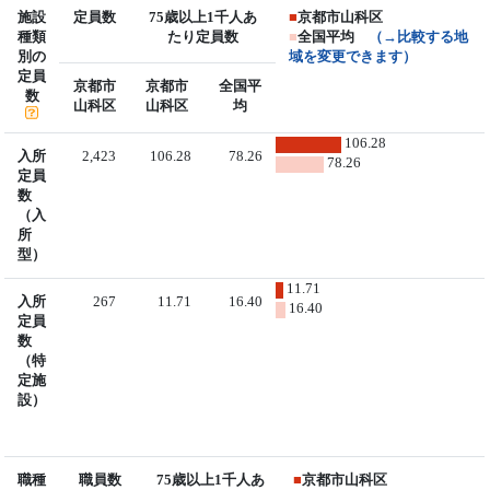
施設
定員数
75歳以上1千人あ
■
京都市山科区
種類
たり定員数
■
全国平均
（→比較する地
別の
域を変更できます）
定員
京都市
京都市
全国平
数
山科区
山科区
均
106.28
入所
2,423
106.28
78.26
78.26
定員
数
（入
所
型）
11.71
入所
267
11.71
16.40
16.40
定員
数
（特
定施
設）
職種
職員数
75歳以上1千人あ
■
京都市山科区