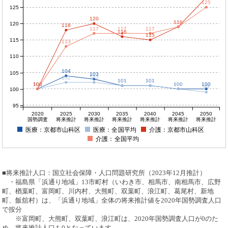
125
125
120
119
119
120
118
117
117
117
116
115
115
113
110
104
105
103
102
102
101
101
101
101
100
100
100
100
100
100
100
99
100
95
2020
2025
2030
2035
2040
2045
2050
国勢調査
将来推計
将来推計
将来推計
将来推計
将来推計
将来推計
医療：京都市山科区
医療：全国平均
介護：京都市山科区
介護：全国平均
■将来推計人口：国立社会保障・人口問題研究所（2023年12月推計）
・福島県「浜通り地域」13市町村（いわき市、相馬市、南相馬市、広野
町、楢葉町、富岡町、川内村、大熊町、双葉町、浪江町、葛尾村、新地
町、飯舘村）は、「浜通り地域」全体の将来推計値を2020年国勢調査人口
で按分
※富岡町、大熊町、双葉町、浪江町は、2020年国勢調査人口が0のた
め、将来推計人口も0となっています。