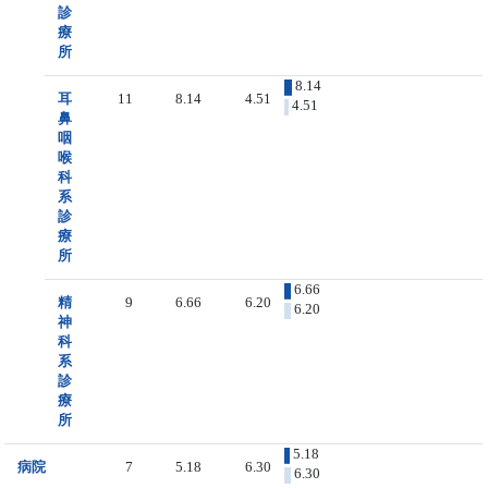
診
療
所
8.14
耳
11
8.14
4.51
4.51
鼻
咽
喉
科
系
診
療
所
6.66
精
9
6.66
6.20
6.20
神
科
系
診
療
所
5.18
病院
7
5.18
6.30
6.30