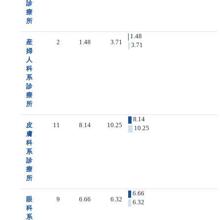
診
療
所
1.48
産
2
1.48
3.71
3.71
婦
人
科
系
診
療
所
8.14
皮
11
8.14
10.25
10.25
膚
科
系
診
療
所
6.66
眼
9
6.66
6.32
6.32
科
系