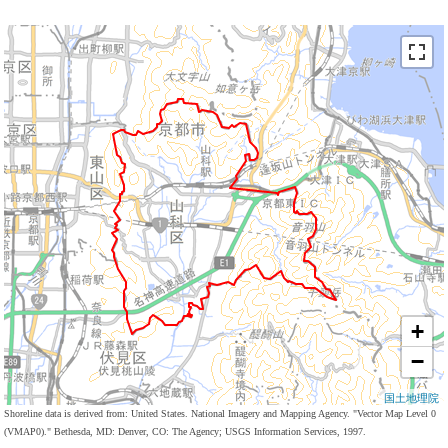
+
−
国土地理院
Shoreline data is derived from: United States. National Imagery and Mapping Agency. "Vector Map Level 0
(VMAP0)." Bethesda, MD: Denver, CO: The Agency; USGS Information Services, 1997.