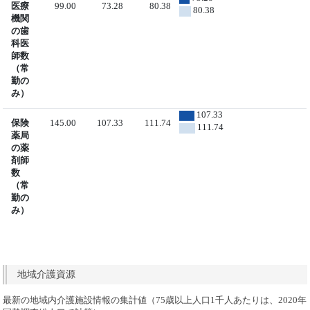
医療
99.00
73.28
80.38
80.38
機関
の歯
科医
師数
（常
勤の
み）
107.33
保険
145.00
107.33
111.74
111.74
薬局
の薬
剤師
数
（常
勤の
み）
地域介護資源
最新の地域内介護施設情報の集計値（75歳以上人口1千人あたりは、2020年