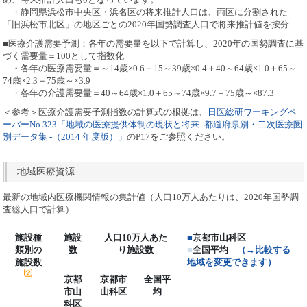
・静岡県浜松市中央区・浜名区の将来推計人口は、両区に分割された
「旧浜松市北区」の地区ごとの2020年国勢調査人口で将来推計値を按分
■医療介護需要予測：各年の需要量を以下で計算し、2020年の国勢調査に基
づく需要量＝100として指数化
・各年の医療需要量＝～14歳×0.6＋15～39歳×0.4＋40～64歳×1.0＋65～
74歳×2.3＋75歳～×3.9
・各年の介護需要量＝40～64歳×1.0＋65～74歳×9.7＋75歳～×87.3
＜参考＞医療介護需要予測指数の計算式の根拠は、
日医総研ワーキングペ
ーパーNo.323「地域の医療提供体制の現状と将来- 都道府県別・二次医療圏
別データ集 -（2014 年度版）」
のP17をご参照ください。
地域医療資源
最新の地域内医療機関情報の集計値（人口10万人あたりは、2020年国勢調
査総人口で計算）
施設種
施設
人口10万人あた
■
京都市山科区
類別の
数
り施設数
■
全国平均
（→比較する
施設数
地域を変更できます）
京都
京都市
全国平
市山
山科区
均
科区