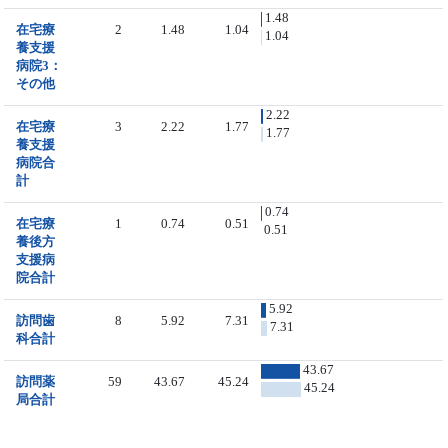
1.48
在宅療
2
1.48
1.04
1.04
養支援
病院3：
その他
2.22
在宅療
3
2.22
1.77
1.77
養支援
病院合
計
0.74
在宅療
1
0.74
0.51
0.51
養後方
支援病
院合計
5.92
訪問歯
8
5.92
7.31
7.31
科合計
43.67
訪問薬
59
43.67
45.24
45.24
局合計