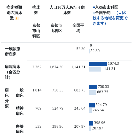
病床種類
病床
人口10万人あたり病
■
京都市山科区
別の病床
数
床数
■
全国平均
（→比
数
較する地域を変更で
きます）
京都
京都市
全国平
市山
山科区
均
科区
0
一般診療
52.30
52.30
所病床
1674.3
病院病床
2,262
1,674.30
1,141.31
1141.31
（全区分
計）
750.55
病
一般
1,014
750.55
683.75
683.75
床
病床
分
524.79
類
精神
709
524.79
245.64
245.64
病床
398.96
療養
539
398.96
207.97
207.97
病床