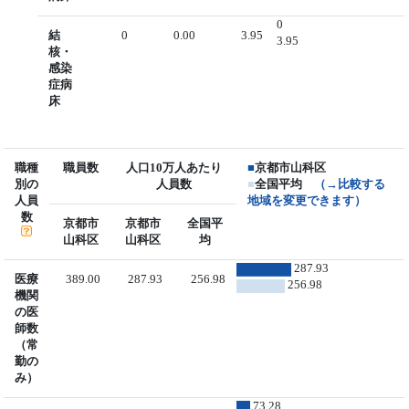
0
結
0
0.00
3.95
3.95
核・
感染
症病
床
職種
職員数
人口10万人あたり
■
京都市山科区
別の
人員数
■
全国平均
（→比較する
人員
地域を変更できます）
数
京都市
京都市
全国平
山科区
山科区
均
287.93
医療
389.00
287.93
256.98
256.98
機関
の医
師数
（常
勤の
み）
73.28