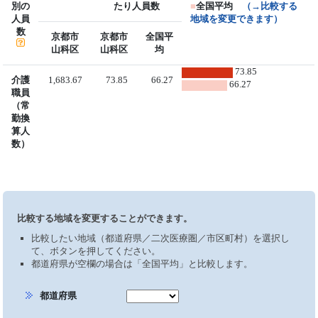
別の
たり人員数
■
全国平均
（→比較する
人員
地域を変更できます）
数
京都市
京都市
全国平
山科区
山科区
均
73.85
介護
1,683.67
73.85
66.27
66.27
職員
（常
勤換
算人
数）
比較する地域を変更することができます。
比較したい地域（都道府県／二次医療圏／市区町村）を選択し
て、ボタンを押してください。
都道府県が空欄の場合は「全国平均」と比較します。
都道府県