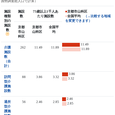
国勢調査総人口で計算）
施設
施設
75歳以上1千人あ
■
京都市山科区
種類
数
たり施設数
■
全国平均
（→比較する地域
別の
を変更できます）
施設
京都
京都市
全国平
数
市山
山科区
均
科区
11.49
介護
262
11.49
11.89
11.89
施設
数
（合
計）
3.86
訪問
88
3.86
3.32
3.32
型介
護施
設数
2.46
通所
56
2.46
2.85
2.85
型介
護施