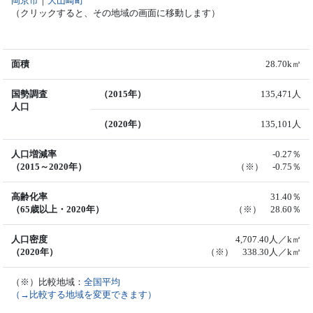
岡京市
｜
大山崎町
（クリックすると、その地域の画面に移動します）
面積
28.70k㎡
国勢調査
（2015年）
135,471人
人口
（2020年）
135,101人
人口増減率
-0.27％
（2015～2020年）
（※） -0.75％
高齢化率
31.40％
（65歳以上・2020年）
（※） 28.60％
人口密度
4,707.40人／k㎡
（2020年）
（※） 338.30人／k㎡
（※）比較地域：
全国平均
（→比較する地域を変更できます）