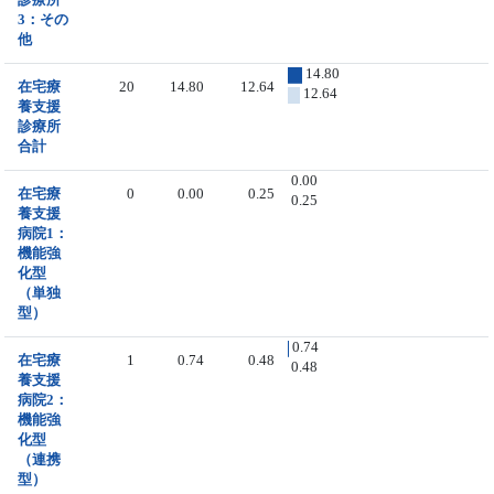
3：その
他
14.80
在宅療
20
14.80
12.64
12.64
養支援
診療所
合計
0.00
在宅療
0
0.00
0.25
0.25
養支援
病院1：
機能強
化型
（単独
型）
0.74
在宅療
1
0.74
0.48
0.48
養支援
病院2：
機能強
化型
（連携
型）