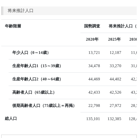
将来推計人口
年齢階層
国勢調査
将来推計人口（国
2020年
2025年
203
年少人口（0～14歳）
13,721
12,187
11,
生産年齢人口1（15～39歳）
34,478
33,270
31,
生産年齢人口2（40～64歳）
44,469
44,402
42,
高齢者人口（65歳以上）
42,433
42,526
43,
後期高齢者人口（75歳以上＝再掲）
22,798
27,972
28,
総人口
135,101
132,385
128,