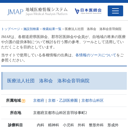
トップページ
>
施設別検索
>
検索結果一覧
> 医療法人社団 洛和会 洛和会音羽病院
JMAPは、各都道府県医師会、郡市区医師会や会員が、自地域の将来の医療
や介護の提供体制について検討を行う際の参考、ツールとして活用してい
ただくことを目的としています。
当サイトで使用している各種情報の出典は、
各情報のソースについて
をご
参照ください。
医療法人社団 洛和会 洛和会音羽病院
所属地域
京都府
｜
京都・乙訓医療圏
｜
京都市山科区
所在地
京都府京都市山科区音羽珍事町2
診療科目
内科 精神科 小児科 外科 整形外科 形成外