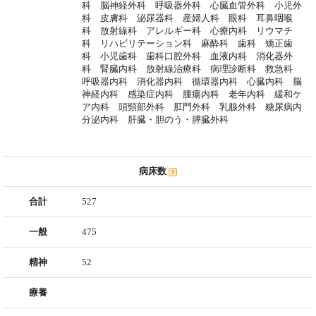
科 脳神経外科 呼吸器外科 心臓血管外科 小児外
科 皮膚科 泌尿器科 産婦人科 眼科 耳鼻咽喉
科 放射線科 アレルギー科 心療内科 リウマチ
科 リハビリテーション科 麻酔科 歯科 矯正歯
科 小児歯科 歯科口腔外科 血液内科 消化器外
科 腎臓内科 放射線治療科 病理診断科 救急科
呼吸器内科 消化器内科 循環器内科 心臓内科 脳
神経内科 感染症内科 腫瘍内科 老年内科 緩和ケ
ア内科 頭頸部外科 肛門外科 乳腺外科 糖尿病内
分泌内科 肝臓・胆のう・膵臓外科
病床数
合計
527
一般
475
精神
52
療養