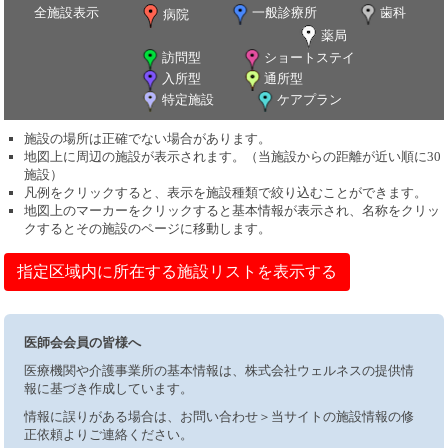
全施設表示
一般診療所
歯科
病院
薬局
訪問型
ショートステイ
入所型
通所型
特定施設
ケアプラン
施設の場所は正確でない場合があります。
地図上に周辺の施設が表示されます。（当施設からの距離が近い順に30
施設）
凡例をクリックすると、表示を施設種類で絞り込むことができます。
地図上のマーカーをクリックすると基本情報が表示され、名称をクリッ
クするとその施設のページに移動します。
指定区域内に所在する施設リストを表示する
医師会会員の皆様へ
医療機関や介護事業所の基本情報は、株式会社ウェルネスの提供情
報に基づき作成しています。
情報に誤りがある場合は、お問い合わせ＞当サイトの施設情報の修
正依頼よりご連絡ください。