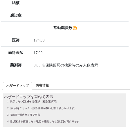
結核
感染症
常勤職員数
医師
174.00
歯科医師
17.00
薬剤師
0.00 ※保険薬局の検索時のみ人数表示
災害情報
ハザードマップ
ハザードマップを重ねて表示
表示したい[区域名]を選択（複数選択可）
[表示]をクリック（該当区域が多いと数十秒かかります）
[詳細]で透過率を変更可能
選択区域を変更したり地図を移動したら[表示]を再クリック