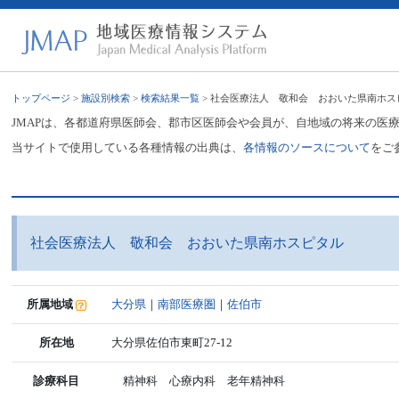
トップページ
>
施設別検索
>
検索結果一覧
> 社会医療法人 敬和会 おおいた県南ホス
JMAPは、各都道府県医師会、郡市区医師会や会員が、自地域の将来の医
当サイトで使用している各種情報の出典は、
各情報のソースについて
をご
社会医療法人 敬和会 おおいた県南ホスピタル
所属地域
大分県
｜
南部医療圏
｜
佐伯市
所在地
大分県佐伯市東町27-12
診療科目
精神科 心療内科 老年精神科