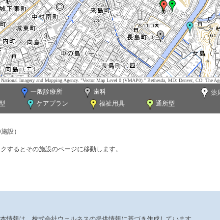
tes. National Imagery and Mapping Agency. "Vector Map Level 0 (VMAP0)." Bethesda, MD: Denver, CO: The Ag
一般診療所
歯科
薬
型
ケアプラン
福祉用具
通所型
0施設）
ックするとその施設のページに移動します。
本情報は、株式会社ウェルネスの提供情報に基づき作成しています。