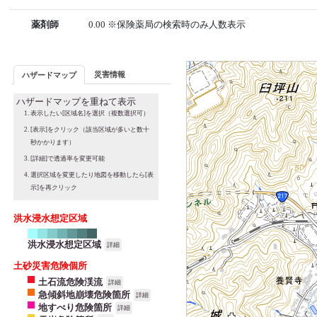
薬剤師
0.00 ※保険薬局の検索時のみ人数表示
災害情報
ハザードマップ
ハザードマップを重ねて表示
表示したい[区域名]を選択（複数選択可）
[表示]をクリック（該当区域が多いと数十
秒かかります）
[詳細]で透過率を変更可能
選択区域を変更したり地図を移動したら[表
示]を再クリック
洪水浸水想定区域
洪水浸水想定区域
詳細
土砂災害危険個所
土石流危険渓流
詳細
急傾斜地崩壊危険箇所
詳細
地すべり危険箇所
詳細