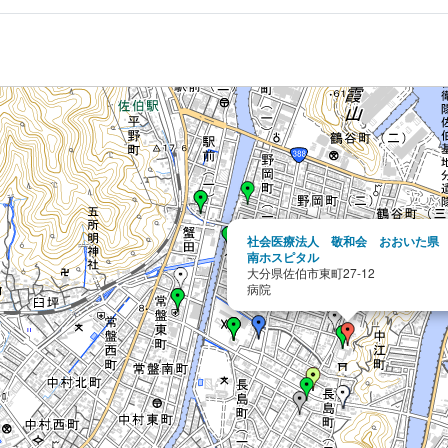
社会医療法人 敬和会 おおいた県
南ホスピタル
大分県佐伯市東町27-12
病院