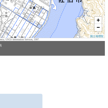
+
−
国土地理院
ency; USGS Information Services, 1997.
局