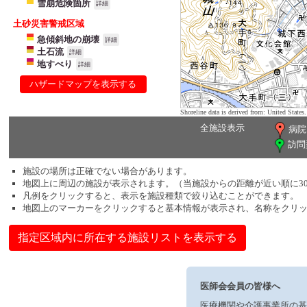
雪崩危険箇所
詳細
土砂災害警戒区域
急傾斜地の崩壊
詳細
土石流
詳細
地すべり
詳細
ハザードマップを表示する
Shoreline data is derived from: United Sta
全施設表示
病院
訪問
施設の場所は正確でない場合があります。
地図上に周辺の施設が表示されます。（当施設からの距離が近い順に3
凡例をクリックすると、表示を施設種類で絞り込むことができます。
地図上のマーカーをクリックすると基本情報が表示され、名称をクリ
指定区域内に所在する施設リストを表示する
医師会会員の皆様へ
医療機関や介護事業所の基