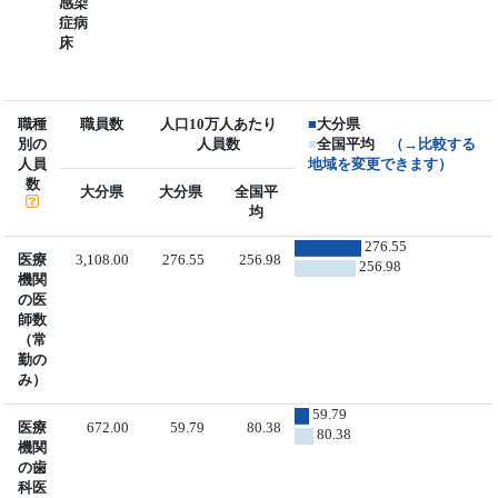
感染
症病
床
職種
職員数
人口10万人あたり
■
大分県
別の
人員数
■
全国平均
（→比較する
人員
地域を変更できます）
数
大分県
大分県
全国平
均
276.55
医療
3,108.00
276.55
256.98
256.98
機関
の医
師数
（常
勤の
み）
59.79
医療
672.00
59.79
80.38
80.38
機関
の歯
科医