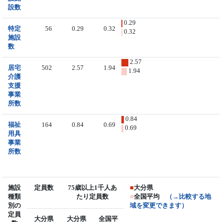
設数
0.29
特定
56
0.29
0.32
0.32
施設
数
2.57
居宅
502
2.57
1.94
1.94
介護
支援
事業
所数
0.84
福祉
164
0.84
0.69
0.69
用具
事業
所数
施設
定員数
75歳以上1千人あ
■
大分県
種類
たり定員数
■
全国平均
（→比較する地
別の
域を変更できます）
定員
大分県
大分県
全国平