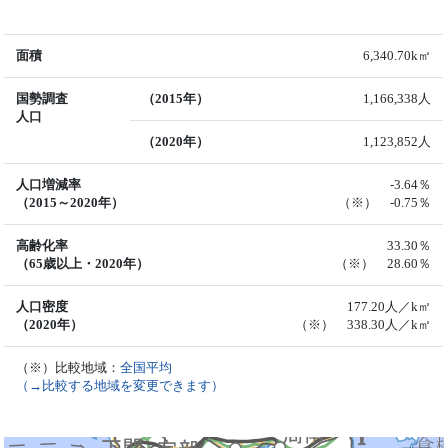
面積
6,340.70k㎡
国勢調査
（2015年）
1,166,338人
人口
（2020年）
1,123,852人
人口増減率
-3.64％
（2015～2020年）
（※） -0.75％
高齢化率
33.30％
（65歳以上・2020年）
（※） 28.60％
人口密度
177.20人／k㎡
（2020年）
（※） 338.30人／k㎡
（※）比較地域：
全国平均
（→比較する地域を変更できます）