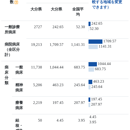
数
較する地域を変更
できます）
大分県
大分県
全国平
均
242.65
一般診療
2727
242.65
52.30
52.30
所病床
1709.57
病院病床
19,213
1,709.57
1,141.31
1141.31
（全区分
計）
1044.44
病
一般
11,738
1,044.44
683.75
683.75
床
病床
分
463.23
類
精神
5,206
463.23
245.64
245.64
病床
197.45
療養
2,219
197.45
207.97
207.97
病床
4.45
結
50
4.45
3.95
3.95
核・