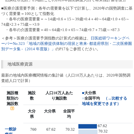
■医療介護需要予測：各年の需要量を以下で計算し、2020年の国勢調査に基
づく需要量＝100として指数化
・各年の医療需要量＝～14歳×0.6＋15～39歳×0.4＋40～64歳×1.0＋65～
74歳×2.3＋75歳～×3.9
・各年の介護需要量＝40～64歳×1.0＋65～74歳×9.7＋75歳～×87.3
＜参考＞医療介護需要予測指数の計算式の根拠は、
日医総研ワーキングペ
ーパーNo.323「地域の医療提供体制の現状と将来- 都道府県別・二次医療圏
別データ集 -（2014 年度版）」
のP17をご参照ください。
地域医療資源
最新の地域内医療機関情報の集計値（人口10万人あたりは、2020年国勢調
査総人口で計算）
施設種
施設
人口10万人あた
■
大分県
類別の
数
り施設数
■
全国平均
（→比較する
施設数
地域を変更できます）
大分
大分県
全国平
県
均
67.62
一般診
760
67.62
70.32
70.32