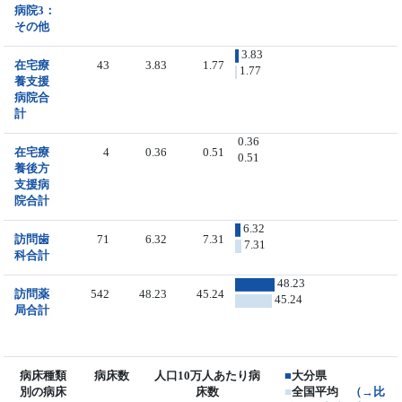
病院3：
その他
3.83
在宅療
43
3.83
1.77
1.77
養支援
病院合
計
0.36
在宅療
4
0.36
0.51
0.51
養後方
支援病
院合計
6.32
訪問歯
71
6.32
7.31
7.31
科合計
48.23
訪問薬
542
48.23
45.24
45.24
局合計
病床種類
病床数
人口10万人あたり病
■
大分県
別の病床
床数
■
全国平均
（→比