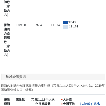
師数
（常
勤の
み）
97.43
保険
1,095.00
97.43
111.74
111.74
薬局
の薬
剤師
数
（常
勤の
み）
地域介護資源
最新の地域内介護施設情報の集計値（75歳以上人口1千人あたりは、2020年
国勢調査総人口で計算）
施設
施設数
75歳以上1千人あ
■
大分県
種類
たり施設数
■
全国平均
（→比較する地