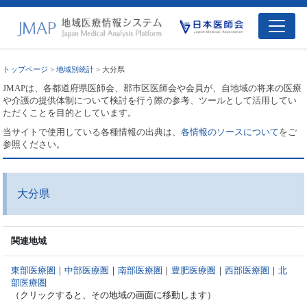
トップページ
>
地域別統計
> 大分県
JMAPは、各都道府県医師会、郡市区医師会や会員が、自地域の将来の医療
や介護の提供体制について検討を行う際の参考、ツールとして活用してい
ただくことを目的としています。
当サイトで使用している各種情報の出典は、
各情報のソースについて
をご
参照ください。
大分県
関連地域
東部医療圏
｜
中部医療圏
｜
南部医療圏
｜
豊肥医療圏
｜
西部医療圏
｜
北
部医療圏
（クリックすると、その地域の画面に移動します）