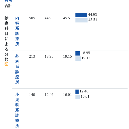
療所
合計
44.93
診
内
505
44.93
45.51
45.51
療
科
科
系
目
診
に
療
よ
所
る
18.95
分
外
213
18.95
19.15
19.15
類
科
系
診
療
所
12.46
小
140
12.46
16.01
16.01
児
科
系
診
療
所