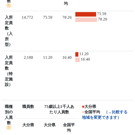
数
均
75.59
入所
14,772
75.59
78.26
78.26
定員
数
（入
所
型）
11.20
入所
2,188
11.20
16.40
16.40
定員
数
（特
定施
設）
職種
職員数
75歳以上1千人あ
■
大分県
別の
たり人員数
■
全国平均
（→比較する
人員
地域を変更できます）
数
大分県
大分県
全国平
均