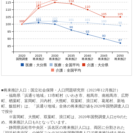
114
115
113
111
110
110
105
105
105
102
102
101
101
101
100
100
100
100
100
100
99
100
96
95
93
90
90
87
85
2020
2025
2030
2035
2040
2045
2050
国勢調査
将来推計
将来推計
将来推計
将来推計
将来推計
将来推計
医療：大分県
医療：全国平均
介護：大分県
介護：全国平均
■将来推計人口：国立社会保障・人口問題研究所（2023年12月推計）
・福島県「浜通り地域」13市町村（いわき市、相馬市、南相馬市、広野
町、楢葉町、富岡町、川内村、大熊町、双葉町、浪江町、葛尾村、新地
町、飯舘村）は、「浜通り地域」全体の将来推計値を2020年国勢調査人口
で按分
※富岡町、大熊町、双葉町、浪江町は、2020年国勢調査人口が0のた
め、将来推計人口も0となっています。
・静岡県浜松市中央区・浜名区の将来推計人口は、両区に分割された
「旧浜松市北区」の地区ごとの2020年国勢調査人口で将来推計値を按分