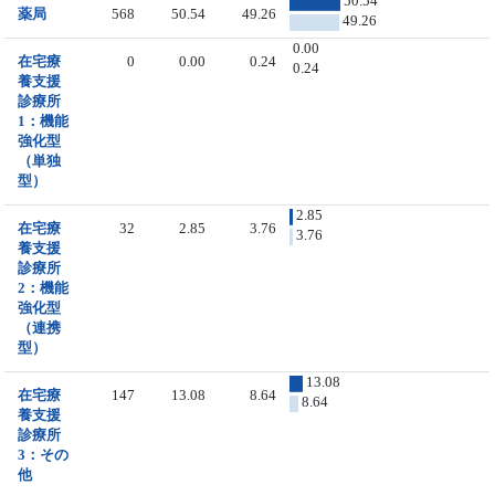
50.54
薬局
568
50.54
49.26
49.26
0.00
在宅療
0
0.00
0.24
0.24
養支援
診療所
1：機能
強化型
（単独
型）
2.85
在宅療
32
2.85
3.76
3.76
養支援
診療所
2：機能
強化型
（連携
型）
13.08
在宅療
147
13.08
8.64
8.64
養支援
診療所
3：その
他