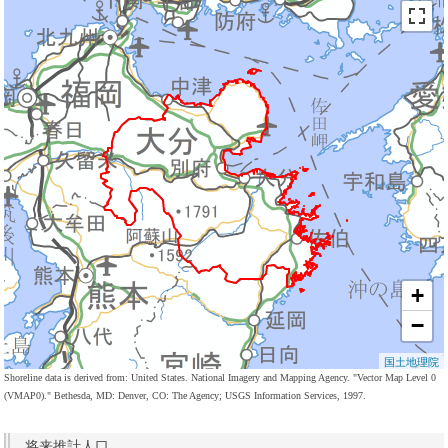
+
−
国土地理院
Shoreline data is derived from: United States. National Imagery and Mapping Agency. "Vector Map Level 0
(VMAP0)." Bethesda, MD: Denver, CO: The Agency; USGS Information Services, 1997.
将来推計人口