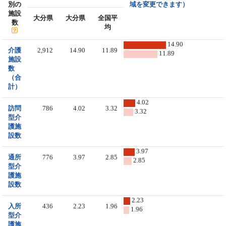
別の
域を変更できます）
施設
大分県
大分県
全国平
数
均
14.90
介護
2,912
14.90
11.89
11.89
施設
数
（合
計）
4.02
訪問
786
4.02
3.32
3.32
型介
護施
設数
3.97
通所
776
3.97
2.85
2.85
型介
護施
設数
2.23
入所
436
2.23
1.96
1.96
型介
護施