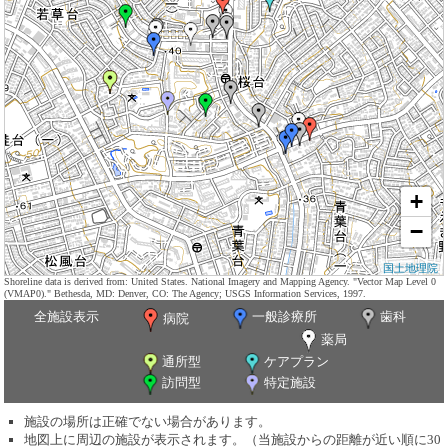
+
−
国土地理院
Shoreline data is derived from: United States. National Imagery and Mapping Agency. "Vector Map Level 0
(VMAP0)." Bethesda, MD: Denver, CO: The Agency; USGS Information Services, 1997.
全施設表示
一般診療所
歯科
病院
薬局
通所型
ケアプラン
訪問型
特定施設
施設の場所は正確でない場合があります。
地図上に周辺の施設が表示されます。（当施設からの距離が近い順に30