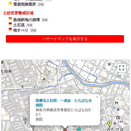
雪崩危険箇所
詳細
土砂災害警戒区域
急傾斜地の崩壊
詳細
土石流
詳細
地すべり
詳細
ハザードマップを表示する
×
医療法人社団 一成会 たちばな台
病院
神奈川県横浜市青葉区たちばな台2-
2-1
病院