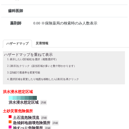
歯科医師
薬剤師
0.00 ※保険薬局の検索時のみ人数表示
災害情報
ハザードマップ
ハザードマップを重ねて表示
表示したい[区域名]を選択（複数選択可）
[表示]をクリック（該当区域が多いと数十秒かかります）
[詳細]で透過率を変更可能
選択区域を変更したり地図を移動したら[表示]を再クリック
洪水浸水想定区域
洪水浸水想定区域
詳細
土砂災害危険個所
土石流危険渓流
詳細
急傾斜地崩壊危険箇所
詳細
地すべり危険箇所
詳細