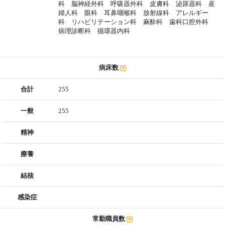
科 脳神経外科 呼吸器外科 皮膚科 泌尿器科 産
婦人科 眼科 耳鼻咽喉科 放射線科 アレルギー
科 リハビリテーション科 麻酔科 歯科口腔外科
病理診断科 循環器内科
病床数
合計
255
一般
255
精神
療養
結核
感染症
常勤職員数