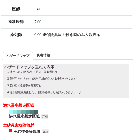
医師
54.00
歯科医師
7.00
薬剤師
0.00 ※保険薬局の検索時のみ人数表示
災害情報
ハザードマップ
ハザードマップを重ねて表示
表示したい[区域名]を選択（複数選択可）
[表示]をクリック（該当区域が多いと数十秒かかります）
[詳細]で透過率を変更可能
選択区域を変更したり地図を移動したら[表示]を再クリック
洪水浸水想定区域
洪水浸水想定区域
詳細
土砂災害危険個所
土石流危険渓流
詳細