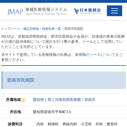
トップページ
>
施設別検索
>
検索結果一覧
> 碧南市民病院
JMAPは、各都道府県医師会、郡市区医師会や会員が、自地域の将来の医療
や介護の提供体制について検討を行う際の参考、ツールとして活用してい
ただくことを目的としています。
当サイトで使用している各種情報の出典は、
各情報のソースについて
をご
参照ください。
碧南市民病院
所属地域
愛知県
｜
西三河南部西医療圏
｜
碧南市
所在地
愛知県碧南市平和町3-6
診療科目
内科 精神科 神経内科 小児科 外科 整形外