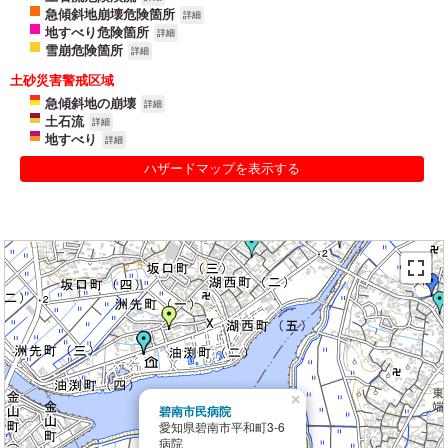
急傾斜地崩壊危険箇所
詳細
地すべり危険箇所
詳細
雪崩危険箇所
詳細
土砂災害警戒区域
急傾斜地の崩壊
詳細
土石流
詳細
地すべり
詳細
ハザードマップを表示する
×
碧南市民病院
愛知県碧南市平和町3-6
病院