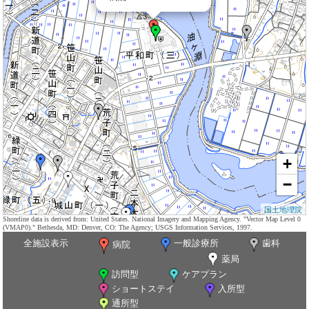
+
−
国土地理院
Shoreline data is derived from: United States. National Imagery and Mapping Agency. "Vector Map Level 0
(VMAP0)." Bethesda, MD: Denver, CO: The Agency; USGS Information Services, 1997.
全施設表示
一般診療所
歯科
病院
薬局
訪問型
ケアプラン
ショートステイ
入所型
通所型