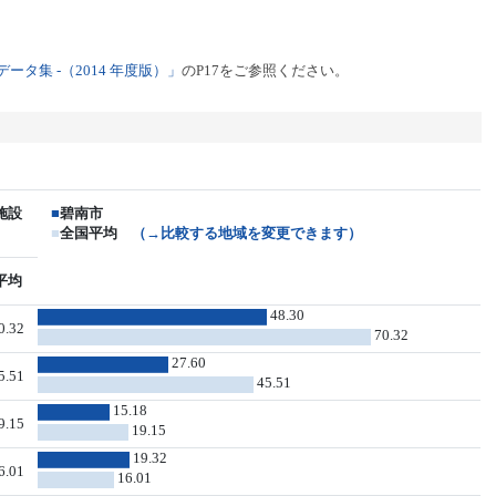
タ集 -（2014 年度版）」
のP17をご参照ください。
施設
■
碧南市
■
全国平均
（→比較する地域を変更できます）
平均
48.30
0.32
70.32
27.60
5.51
45.51
15.18
9.15
19.15
19.32
6.01
16.01