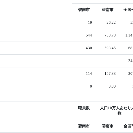
碧南市
碧南市
全国
19
26.22
5
544
750.78
1,14
430
593.45
68
24
114
157.33
20
0
0.00
職員数
人口10万人あたり
数
碧南市
碧南市
全国