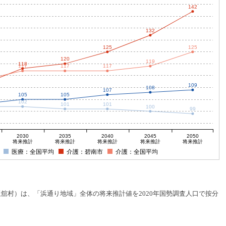
142
132
125
125
120
119
118
117
117
117
109
108
107
105
105
102
101
101
100
99
2030
2035
2040
2045
2050
将来推計
将来推計
将来推計
将来推計
将来推計
医療：全国平均
介護：碧南市
介護：全国平均
村）は、「浜通り地域」全体の将来推計値を2020年国勢調査人口で按分