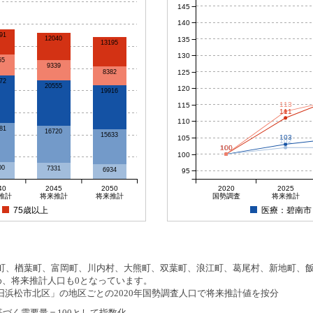
145
140
91
12040
135
13195
130
55
9339
125
8382
72
20555
120
19916
113
115
111
110
81
16720
15633
103
105
102
100
100
100
100
100
00
7331
6934
95
40
2045
2050
2020
2025
推計
将来推計
将来推計
国勢調査
将来推計
75歳以上
医療：碧南市
、楢葉町、富岡町、川内村、大熊町、双葉町、浪江町、葛尾村、新地町、飯舘
め、将来推計人口も0となっています。
浜松市北区」の地区ごとの2020年国勢調査人口で将来推計値を按分
基づく需要量＝100として指数化