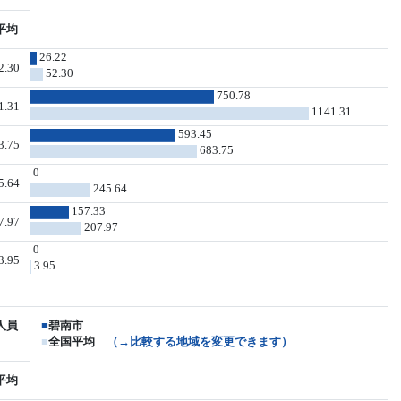
平均
26.22
2.30
52.30
750.78
1.31
1141.31
593.45
3.75
683.75
0
5.64
245.64
157.33
7.97
207.97
0
3.95
3.95
人員
■
碧南市
■
全国平均
（→比較する地域を変更できます）
平均