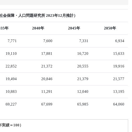
会保障・人口問題研究所 2023年12月推計）
035年
2040年
2045年
2050年
7,771
7,600
7,331
6,934
19,110
17,881
16,720
15,633
22,852
21,372
20,555
19,916
19,494
20,846
21,379
21,577
10,883
11,291
12,040
13,195
69,227
67,699
65,985
64,060
年実績＝100）