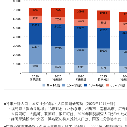
80000
70000
8900
10094
10808
10883
112
8454
60000
7659
7693
8611
95
23833
24252
50000
23974
22852
213
40000
30000
21377
20710
19847
19110
178
20000
10000
9894
8939
8222
7771
76
0
2020
2025
2030
2035
20
国勢調査
将来推計
将来推計
将来推計
将来
0～14歳
15～39歳
40～64歳
65～74歳
■将来推計人口：国立社会保障・人口問題研究所（2023年12月推計）
・福島県「浜通り地域」13市町村（いわき市、相馬市、南相馬市、広野町
※富岡町、大熊町、双葉町、浪江町は、2020年国勢調査人口が0のた
・静岡県浜松市中央区・浜名区の将来推計人口は、両区に分割された「旧
■医療介護需要予測：各年の需要量を以下で計算し、2020年の国勢調査に