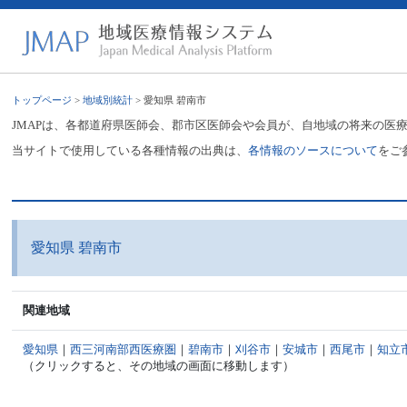
トップページ
>
地域別統計
> 愛知県 碧南市
JMAPは、各都道府県医師会、郡市区医師会や会員が、自地域の将来の医
当サイトで使用している各種情報の出典は、
各情報のソースについて
をご
愛知県 碧南市
関連地域
愛知県
｜
西三河南部西医療圏
｜
碧南市
｜
刈谷市
｜
安城市
｜
西尾市
｜
知立
（クリックすると、その地域の画面に移動します）