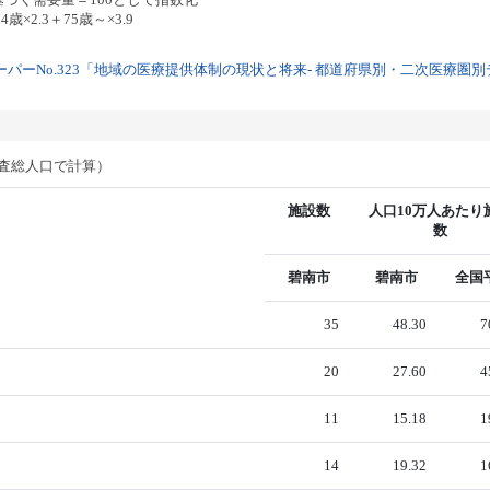
歳×2.3＋75歳～×3.9
パーNo.323「地域の医療提供体制の現状と将来- 都道府県別・二次医療圏別デー
調査総人口で計算）
施設数
人口10万人あたり
数
碧南市
碧南市
全国
35
48.30
7
20
27.60
4
11
15.18
1
14
19.32
1