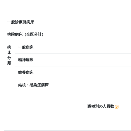
一般診療所病床
病院病床（全区分計）
病
一般病床
床
分
精神病床
類
療養病床
結核・感染症病床
職種別の人員数