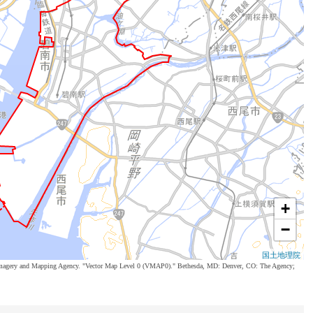
+
−
国土地理院
al Imagery and Mapping Agency. "Vector Map Level 0 (VMAP0)." Bethesda, MD: Denver, CO: The Agency;