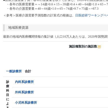
・各年の医療需要量＝～14歳×0.6＋15～39歳×0.4＋40～64歳×1.0＋65～74
・各年の介護需要量＝40～64歳×1.0＋65～74歳×9.7＋75歳～×87.3
＜参考＞医療介護需要予測指数の計算式の根拠は、
日医総研ワーキングペー
地域医療資源
最新の地域内医療機関情報の集計値（人口10万人あたりは、2020年国勢
施設種類別の施設数
一般診療所
合計
診
内科系診療所
療
科
外科系診療所
目
に
小児科系診療所
よ
る