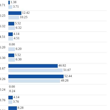
1.38
3.71
3.71
12.42
0.25
10.25
5.52
6.32
6.32
4.14
4.51
4.51
0.00
6.20
6.20
5.52
6.30
6.30
46.92
1.67
51.67
52.44
9.26
49.26
0.00
0.24
0.24
4.14
3.76
3.76
8.28