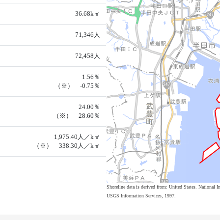
36.68k㎡
71,346人
72,458人
1.56％
（※） -0.75％
24.00％
（※） 28.60％
1,975.40人／k㎡
（※） 338.30人／k㎡
Shoreline data is derived from: United States. Nation
USGS Information Services, 1997.