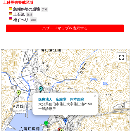
土砂災害警戒区域
急傾斜地の崩壊
詳細
土石流
詳細
地すべり
詳細
ハザードマップを表示する
×
医療法人 応験堂 岡本医院
大分県佐伯市蒲江大字蒲江浦2153
一般診療所