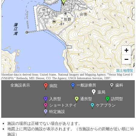
+
−
国土地理院
Shoreline data is derived from: United States. National Imagery and Mapping Agency. "Vector Map Level 0
(VMAP0)." Bethesda, MD: Denver, CO: The Agency; USGS Information Services, 1997.
全施設表示
一般診療所
歯科
病院
薬局
入所型
通所型
訪問型
ショートステイ
ケアプラン
特定施設
施設の場所は正確でない場合があります。
地図上に周辺の施設が表示されます。（当施設からの距離が近い順に30
施設）