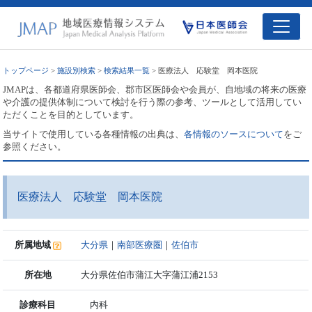
トップページ
>
施設別検索
>
検索結果一覧
> 医療法人 応験堂 岡本医院
JMAPは、各都道府県医師会、郡市区医師会や会員が、自地域の将来の医療
や介護の提供体制について検討を行う際の参考、ツールとして活用してい
ただくことを目的としています。
当サイトで使用している各種情報の出典は、
各情報のソースについて
をご
参照ください。
医療法人 応験堂 岡本医院
所属地域
大分県
｜
南部医療圏
｜
佐伯市
所在地
大分県佐伯市蒲江大字蒲江浦2153
診療科目
内科