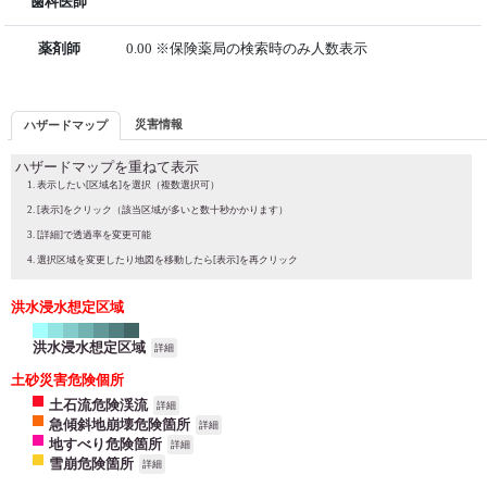
歯科医師
薬剤師
0.00 ※保険薬局の検索時のみ人数表示
災害情報
ハザードマップ
ハザードマップを重ねて表示
表示したい[区域名]を選択（複数選択可）
[表示]をクリック（該当区域が多いと数十秒かかります）
[詳細]で透過率を変更可能
選択区域を変更したり地図を移動したら[表示]を再クリック
洪水浸水想定区域
洪水浸水想定区域
詳細
土砂災害危険個所
土石流危険渓流
詳細
急傾斜地崩壊危険箇所
詳細
地すべり危険箇所
詳細
雪崩危険箇所
詳細