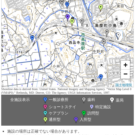
+
−
国土地理院
Shoreline data is derived from: United States. National Imagery and Mapping Agency. "Vector Map Level 0
(VMAP0)." Bethesda, MD: Denver, CO: The Agency; USGS Information Services, 1997.
全施設表示
一般診療所
歯科
薬局
ショートステイ
特定施設
ケアプラン
訪問型
通所型
入所型
施設の場所は正確でない場合があります。