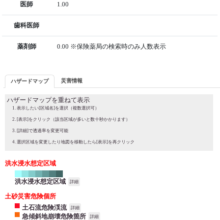
医師
1.00
歯科医師
薬剤師
0.00 ※保険薬局の検索時のみ人数表示
災害情報
ハザードマップ
ハザードマップを重ねて表示
表示したい[区域名]を選択（複数選択可）
[表示]をクリック（該当区域が多いと数十秒かかります）
[詳細]で透過率を変更可能
選択区域を変更したり地図を移動したら[表示]を再クリック
洪水浸水想定区域
洪水浸水想定区域
詳細
土砂災害危険個所
土石流危険渓流
詳細
急傾斜地崩壊危険箇所
詳細