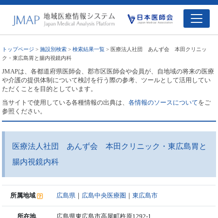
トップページ
>
施設別検索
>
検索結果一覧
> 医療法人社団 あんず会 本田クリニッ
ク・東広島胃と腸内視鏡内科
JMAPは、各都道府県医師会、郡市区医師会や会員が、自地域の将来の医療
や介護の提供体制について検討を行う際の参考、ツールとして活用してい
ただくことを目的としています。
当サイトで使用している各種情報の出典は、
各情報のソースについて
をご
参照ください。
医療法人社団 あんず会 本田クリニック・東広島胃と
腸内視鏡内科
所属地域
広島県
｜
広島中央医療圏
｜
東広島市
所在地
広島県東広島市高屋町杵原1292-1