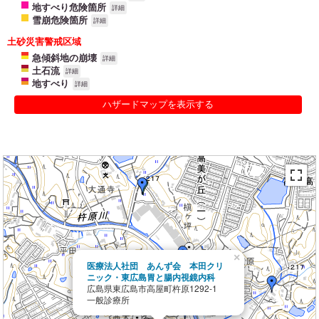
地すべり危険箇所
詳細
雪崩危険箇所
詳細
土砂災害警戒区域
急傾斜地の崩壊
詳細
土石流
詳細
地すべり
詳細
ハザードマップを表示する
×
医療法人社団 あんず会 本田クリ
ニック・東広島胃と腸内視鏡内科
広島県東広島市高屋町杵原1292-1
一般診療所