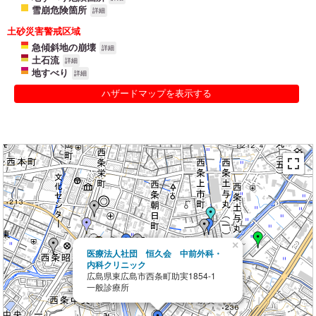
雪崩危険箇所
詳細
土砂災害警戒区域
急傾斜地の崩壊
詳細
土石流
詳細
地すべり
詳細
ハザードマップを表示する
×
医療法人社団 恒久会 中前外科・
内科クリニック
広島県東広島市西条町助実1854-1
一般診療所