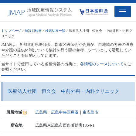
トップページ
>
施設別検索
>
検索結果一覧
> 医療法人社団 恒久会 中前外科・内科ク
リニック
JMAPは、各都道府県医師会、郡市区医師会や会員が、自地域の将来の医療
や介護の提供体制について検討を行う際の参考、ツールとして活用してい
ただくことを目的としています。
当サイトで使用している各種情報の出典は、
各情報のソースについて
をご
参照ください。
医療法人社団 恒久会 中前外科・内科クリニック
所属地域
広島県
｜
広島中央医療圏
｜
東広島市
所在地
広島県東広島市西条町助実1854-1