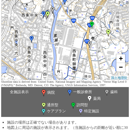
+
−
国土地理院
Shoreline data is derived from: United States. National Imagery and Mapping Agency. "Vector Map Level 0
(VMAP0)." Bethesda, MD: Denver, CO: The Agency; USGS Information Services, 1997.
全施設表示
一般診療所
歯科
病院
薬局
通所型
訪問型
ケアプラン
特定施設
施設の場所は正確でない場合があります。
地図上に周辺の施設が表示されます。（当施設からの距離が近い順に30