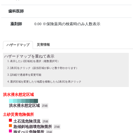
歯科医師
薬剤師
0.00 ※保険薬局の検索時のみ人数表示
災害情報
ハザードマップ
ハザードマップを重ねて表示
表示したい[区域名]を選択（複数選択可）
[表示]をクリック（該当区域が多いと数十秒かかります）
[詳細]で透過率を変更可能
選択区域を変更したり地図を移動したら[表示]を再クリック
洪水浸水想定区域
洪水浸水想定区域
詳細
土砂災害危険個所
土石流危険渓流
詳細
急傾斜地崩壊危険箇所
詳細
地すべり危険箇所
詳細