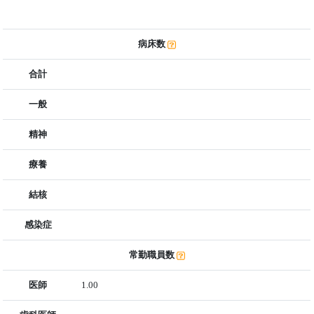
病床数
合計
一般
精神
療養
結核
感染症
常勤職員数
医師
1.00