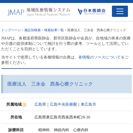
トップページ
>
施設別検索
>
検索結果一覧
> 医療法人 三永会 西条心療クリニック
JMAPは、各都道府県医師会、郡市区医師会や会員が、自地域の将来の医療
や介護の提供体制について検討を行う際の参考、ツールとして活用してい
ただくことを目的としています。
当サイトで使用している各種情報の出典は、
各情報のソースについて
をご
参照ください。
医療法人 三永会 西条心療クリニック
所属地域
広島県
｜
広島中央医療圏
｜
東広島市
所在地
広島県東広島市西条西本町28-30
診療科目
精神科 神経内科 心療内科