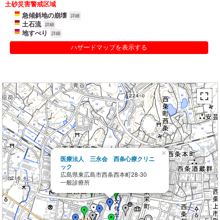
土砂災害警戒区域
急傾斜地の崩壊
詳細
土石流
詳細
地すべり
詳細
ハザードマップを表示する
×
医療法人 三永会 西条心療クリニ
ック
広島県東広島市西条西本町28-30
一般診療所