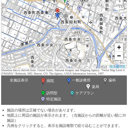
+
−
国土地理院
Shoreline data is derived from: United States. National Imagery and Mapping Agency. "Vector Map Level 0
(VMAP0)." Bethesda, MD: Denver, CO: The Agency; USGS Information Services, 1997.
全施設表示
一般診療所
歯科
病院
薬局
訪問型
ケアプラン
特定施設
施設の場所は正確でない場合があります。
地図上に周辺の施設が表示されます。（当施設からの距離が近い順に30
施設）
凡例をクリックすると、表示を施設種類で絞り込むことができます。