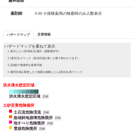
歯科医師
薬剤師
0.00 ※保険薬局の検索時のみ人数表示
災害情報
ハザードマップ
ハザードマップを重ねて表示
表示したい[区域名]を選択（複数選択可）
[表示]をクリック（該当区域が多いと数十秒かかります）
[詳細]で透過率を変更可能
選択区域を変更したり地図を移動したら[表示]を再クリック
洪水浸水想定区域
洪水浸水想定区域
詳細
土砂災害危険個所
土石流危険渓流
詳細
急傾斜地崩壊危険箇所
詳細
地すべり危険箇所
詳細
雪崩危険箇所
詳細