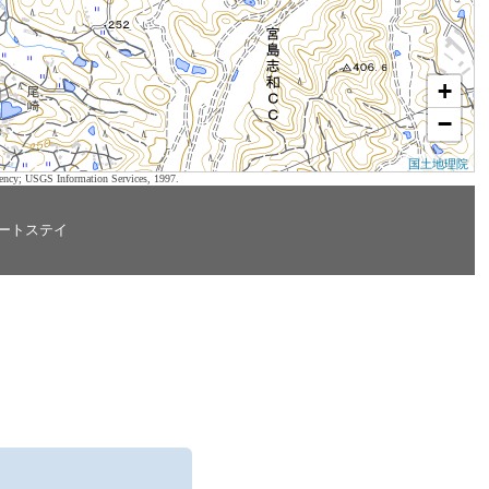
+
−
国土地理院
ency; USGS Information Services, 1997.
ートステイ