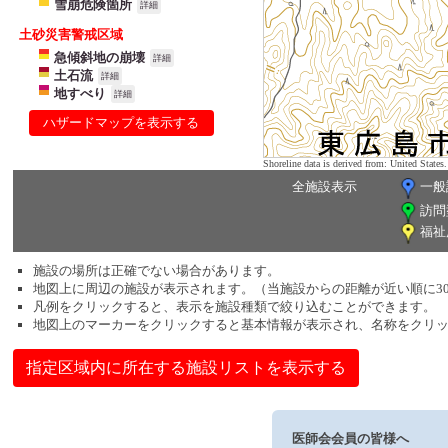
雪崩危険箇所
詳細
土砂災害警戒区域
急傾斜地の崩壊
詳細
土石流
詳細
地すべり
詳細
ハザードマップを表示する
Shoreline data is derived from: United Sta
全施設表示
一般
訪問
福祉
施設の場所は正確でない場合があります。
地図上に周辺の施設が表示されます。（当施設からの距離が近い順に3
凡例をクリックすると、表示を施設種類で絞り込むことができます。
地図上のマーカーをクリックすると基本情報が表示され、名称をクリ
指定区域内に所在する施設リストを表示する
医師会会員の皆様へ