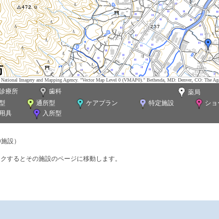
tes. National Imagery and Mapping Agency. "Vector Map Level 0 (VMAP0)." Bethesda, MD: Denver, CO: The Ag
診療所
歯科
薬局
型
通所型
ケアプラン
特定施設
ショ
用具
入所型
0施設）
ックするとその施設のページに移動します。