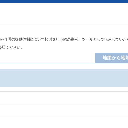
療や介護の提供体制について検討を行う際の参考、ツールとして活用していた
参照ください。
地図から地