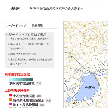
薬剤師
0.00 ※保険薬局の検索時のみ人数表示
災害情報
ハザードマップ
ハザードマップを重ねて表示
表示したい[区域名]を選択（複数選択可）
[表示]をクリック（該当区域が多いと数十
秒かかります）
[詳細]で透過率を変更可能
選択区域を変更したり地図を移動したら[表
示]を再クリック
洪水浸水想定区域
洪水浸水想定区域
詳細
土砂災害危険個所
土石流危険渓流
詳細
急傾斜地崩壊危険箇所
詳細
地すべり危険箇所
詳細