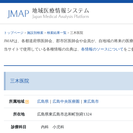
トップページ
>
施設別検索
>
検索結果一覧
> 三木医院
JMAPは、各都道府県医師会、郡市区医師会や会員が、自地域の将来の医
当サイトで使用している各種情報の出典は、
各情報のソースについて
をご
三木医院
所属地域
広島県
｜
広島中央医療圏
｜
東広島市
所在地
広島県東広島市志和町別府1324
診療科目
内科 小児科