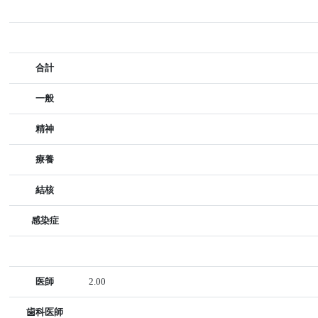
合計
一般
精神
療養
結核
感染症
医師
2.00
歯科医師