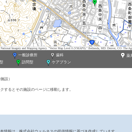
tes. National Imagery and Mapping Agency. "Vector Map Level 0 (VMAP0)." Bethesda, MD: Denver, CO: The Ag
一般診療所
歯科
薬
型
訪問型
ケアプラン
0施設）
ックするとその施設のページに移動します。
本情報は、株式会社ウェルネスの提供情報に基づき作成しています。