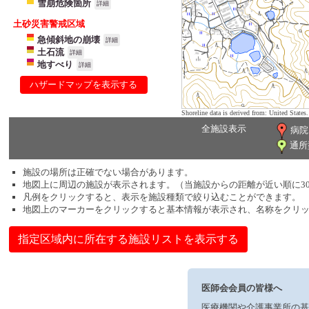
雪崩危険箇所
詳細
土砂災害警戒区域
急傾斜地の崩壊
詳細
土石流
詳細
地すべり
詳細
ハザードマップを表示する
Shoreline data is derived from: United Sta
全施設表示
病院
通所
施設の場所は正確でない場合があります。
地図上に周辺の施設が表示されます。（当施設からの距離が近い順に3
凡例をクリックすると、表示を施設種類で絞り込むことができます。
地図上のマーカーをクリックすると基本情報が表示され、名称をクリ
指定区域内に所在する施設リストを表示する
医師会会員の皆様へ
医療機関や介護事業所の基