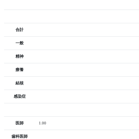
合計
一般
精神
療養
結核
感染症
医師
1.00
歯科医師