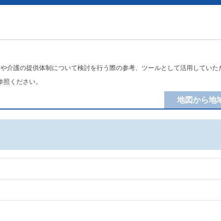
療や介護の提供体制について検討を行う際の参考、ツールとして活用していた
参照ください。
地図から地