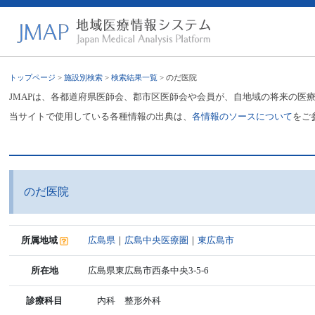
トップページ
>
施設別検索
>
検索結果一覧
> のだ医院
JMAPは、各都道府県医師会、郡市区医師会や会員が、自地域の将来の医
当サイトで使用している各種情報の出典は、
各情報のソースについて
をご
のだ医院
所属地域
広島県
｜
広島中央医療圏
｜
東広島市
所在地
広島県東広島市西条中央3-5-6
診療科目
内科 整形外科