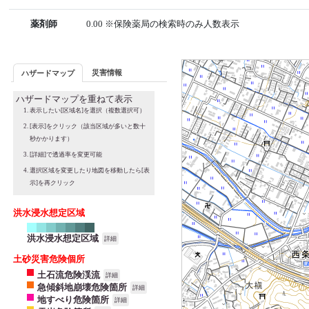
薬剤師
0.00 ※保険薬局の検索時のみ人数表示
災害情報
ハザードマップ
ハザードマップを重ねて表示
表示したい[区域名]を選択（複数選択可）
[表示]をクリック（該当区域が多いと数十
秒かかります）
[詳細]で透過率を変更可能
選択区域を変更したり地図を移動したら[表
示]を再クリック
洪水浸水想定区域
洪水浸水想定区域
詳細
土砂災害危険個所
土石流危険渓流
詳細
急傾斜地崩壊危険箇所
詳細
地すべり危険箇所
詳細