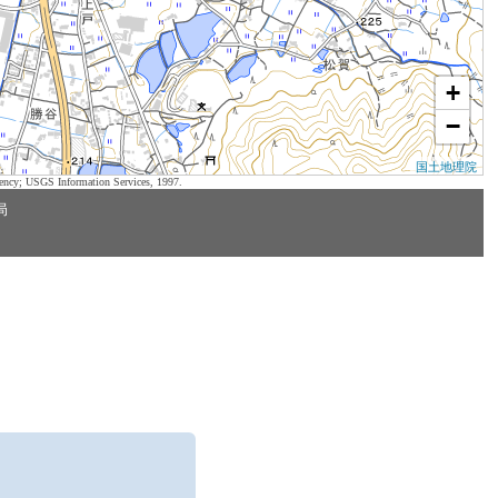
+
−
国土地理院
ency; USGS Information Services, 1997.
局