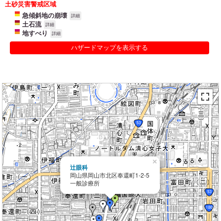
土砂災害警戒区域
急傾斜地の崩壊
詳細
土石流
詳細
地すべり
詳細
ハザードマップを表示する
×
辻眼科
岡山県岡山市北区奉還町1-2-5
一般診療所