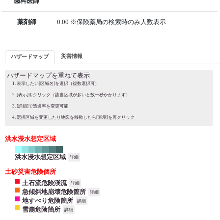
歯科医師
薬剤師
0.00 ※保険薬局の検索時のみ人数表示
災害情報
ハザードマップ
ハザードマップを重ねて表示
表示したい[区域名]を選択（複数選択可）
[表示]をクリック（該当区域が多いと数十秒かかります）
[詳細]で透過率を変更可能
選択区域を変更したり地図を移動したら[表示]を再クリック
洪水浸水想定区域
洪水浸水想定区域
詳細
土砂災害危険個所
土石流危険渓流
詳細
急傾斜地崩壊危険箇所
詳細
地すべり危険箇所
詳細
雪崩危険箇所
詳細