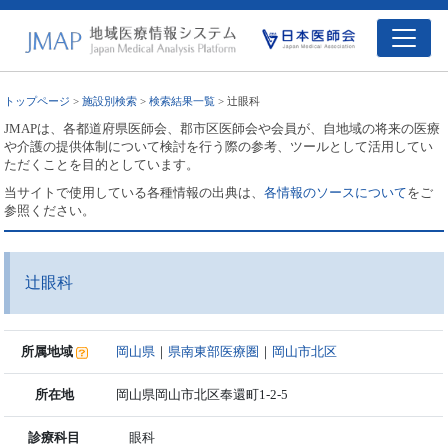
トップページ
>
施設別検索
>
検索結果一覧
> 辻眼科
JMAPは、各都道府県医師会、郡市区医師会や会員が、自地域の将来の医療
や介護の提供体制について検討を行う際の参考、ツールとして活用してい
ただくことを目的としています。
当サイトで使用している各種情報の出典は、
各情報のソースについて
をご
参照ください。
辻眼科
所属地域
岡山県
｜
県南東部医療圏
｜
岡山市北区
所在地
岡山県岡山市北区奉還町1-2-5
診療科目
眼科