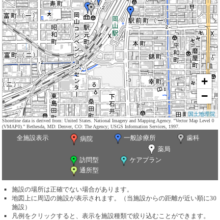
+
−
国土地理院
Shoreline data is derived from: United States. National Imagery and Mapping Agency. "Vector Map Level 0
(VMAP0)." Bethesda, MD: Denver, CO: The Agency; USGS Information Services, 1997.
全施設表示
一般診療所
歯科
病院
薬局
訪問型
ケアプラン
通所型
施設の場所は正確でない場合があります。
地図上に周辺の施設が表示されます。（当施設からの距離が近い順に30
施設）
凡例をクリックすると、表示を施設種類で絞り込むことができます。