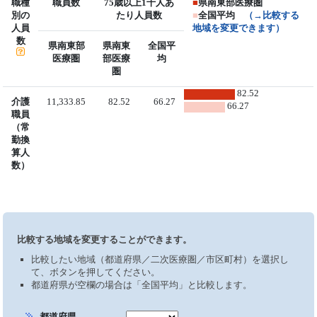
職種
職員数
75歳以上1千人あ
■
県南東部医療圏
別の
たり人員数
■
全国平均
（→比較する
人員
地域を変更できます）
数
県南東部
県南東
全国平
医療圏
部医療
均
圏
82.52
介護
11,333.85
82.52
66.27
66.27
職員
（常
勤換
算人
数）
比較する地域を変更することができます。
比較したい地域（都道府県／二次医療圏／市区町村）を選択し
て、ボタンを押してください。
都道府県が空欄の場合は「全国平均」と比較します。
都道府県