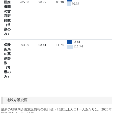
医療
905.00
98.72
80.38
80.38
機関
の歯
科医
師数
（常
勤の
み）
98.61
保険
904.00
98.61
111.74
111.74
薬局
の薬
剤師
数
（常
勤の
み）
地域介護資源
最新の地域内介護施設情報の集計値（75歳以上人口1千人あたりは、2020年