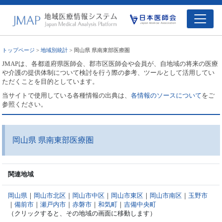
トップページ
>
地域別統計
> 岡山県 県南東部医療圏
JMAPは、各都道府県医師会、郡市区医師会や会員が、自地域の将来の医療
や介護の提供体制について検討を行う際の参考、ツールとして活用してい
ただくことを目的としています。
当サイトで使用している各種情報の出典は、
各情報のソースについて
をご
参照ください。
岡山県 県南東部医療圏
関連地域
岡山県
｜
岡山市北区
｜
岡山市中区
｜
岡山市東区
｜
岡山市南区
｜
玉野市
｜
備前市
｜
瀬戸内市
｜
赤磐市
｜
和気町
｜
吉備中央町
（クリックすると、その地域の画面に移動します）