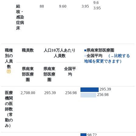
9.6
結
88
9.60
3.95
3.95
核・
感染
症病
床
職種
職員数
人口10万人あたり
■
県南東部医療圏
別の
人員数
■
全国平均
（→比較する
人員
地域を変更できます）
数
県南東
県南東
全国平
部医療
部医療
均
圏
圏
295.39
医療
2,708.00
295.39
256.98
256.98
機関
の医
師数
（常
勤の
み）
98.72