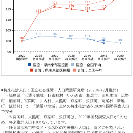
117
117
117
116
115
115
114
115
113
113
110
105
102
102
102
102
101
101
101
101
100
100
100
100
100
99
99
99
100
95
2020
2025
2030
2035
2040
2045
2050
国勢調査
将来推計
将来推計
将来推計
将来推計
将来推計
将来推計
医療：県南東部医療圏
医療：全国平均
介護：県南東部医療圏
介護：全国平均
■将来推計人口：国立社会保障・人口問題研究所（2023年12月推計）
・福島県「浜通り地域」13市町村（いわき市、相馬市、南相馬市、広野
町、楢葉町、富岡町、川内村、大熊町、双葉町、浪江町、葛尾村、新地
町、飯舘村）は、「浜通り地域」全体の将来推計値を2020年国勢調査人口
で按分
※富岡町、大熊町、双葉町、浪江町は、2020年国勢調査人口が0のた
め、将来推計人口も0となっています。
・静岡県浜松市中央区・浜名区の将来推計人口は、両区に分割された
「旧浜松市北区」の地区ごとの2020年国勢調査人口で将来推計値を按分