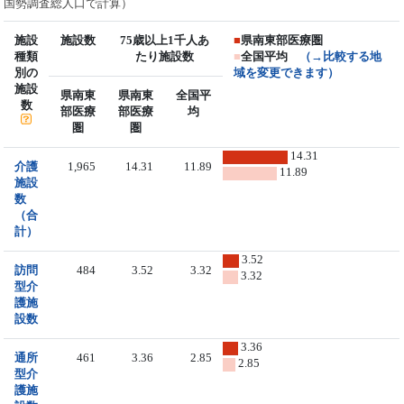
国勢調査総人口で計算）
施設
施設数
75歳以上1千人あ
■
県南東部医療圏
種類
たり施設数
■
全国平均
（→比較する地
別の
域を変更できます）
施設
県南東
県南東
全国平
数
部医療
部医療
均
圏
圏
14.31
介護
1,965
14.31
11.89
11.89
施設
数
（合
計）
3.52
訪問
484
3.52
3.32
3.32
型介
護施
設数
3.36
通所
461
3.36
2.85
2.85
型介
護施