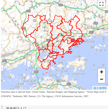
+
−
国土地理院
Shoreline data is derived from: United States. National Imagery and Mapping Agency. "Vector Map Level 0
(VMAP0)." Bethesda, MD: Denver, CO: The Agency; USGS Information Services, 1997.
将来推計人口