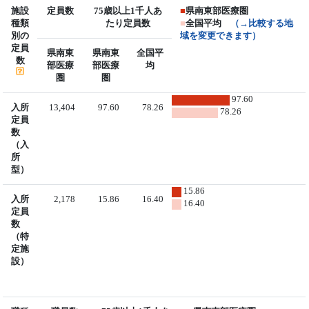
施設
定員数
75歳以上1千人あ
■
県南東部医療圏
種類
たり定員数
■
全国平均
（→比較する地
別の
域を変更できます）
定員
県南東
県南東
全国平
数
部医療
部医療
均
圏
圏
97.60
入所
13,404
97.60
78.26
78.26
定員
数
（入
所
型）
15.86
入所
2,178
15.86
16.40
16.40
定員
数
（特
定施
設）