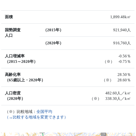
面積
1,899.48k㎡
国勢調査
（2015年）
921,940人
人口
（2020年）
916,760人
人口増減率
-0.56％
（2015～2020年）
（※） -0.75％
高齢化率
28.50％
（65歳以上・2020年）
（※） 28.60％
人口密度
482.60人／k㎡
（2020年）
（※） 338.30人／k㎡
（※）比較地域：
全国平均
（→比較する地域を変更できます）