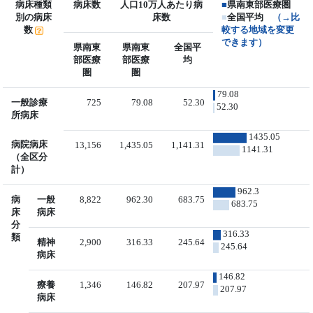
病床種類
病床数
人口10万人あたり病
■
県南東部医療圏
別の病床
床数
■
全国平均
（→比
数
較する地域を変更
できます）
県南東
県南東
全国平
部医療
部医療
均
圏
圏
79.08
一般診療
725
79.08
52.30
52.30
所病床
1435.05
病院病床
13,156
1,435.05
1,141.31
1141.31
（全区分
計）
962.3
病
一般
8,822
962.30
683.75
683.75
床
病床
分
316.33
類
精神
2,900
316.33
245.64
245.64
病床
146.82
療養
1,346
146.82
207.97
207.97
病床