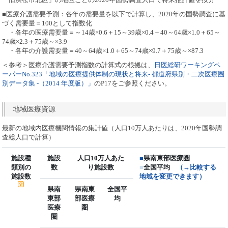
■医療介護需要予測：各年の需要量を以下で計算し、2020年の国勢調査に基
づく需要量＝100として指数化
・各年の医療需要量＝～14歳×0.6＋15～39歳×0.4＋40～64歳×1.0＋65～
74歳×2.3＋75歳～×3.9
・各年の介護需要量＝40～64歳×1.0＋65～74歳×9.7＋75歳～×87.3
＜参考＞医療介護需要予測指数の計算式の根拠は、
日医総研ワーキングペ
ーパーNo.323「地域の医療提供体制の現状と将来- 都道府県別・二次医療圏
別データ集 -（2014 年度版）」
のP17をご参照ください。
地域医療資源
最新の地域内医療機関情報の集計値（人口10万人あたりは、2020年国勢調
査総人口で計算）
施設種
施設
人口10万人あた
■
県南東部医療圏
類別の
数
り施設数
■
全国平均
（→比較する
施設数
地域を変更できます）
県南
県南東
全国平
東部
部医療
均
医療
圏
圏