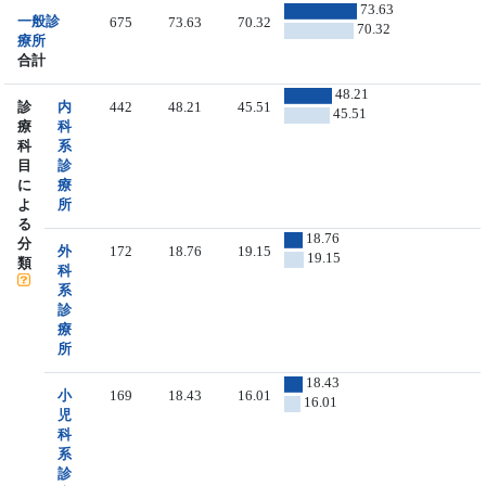
73.63
一般診
675
73.63
70.32
70.32
療所
合計
48.21
診
内
442
48.21
45.51
45.51
療
科
科
系
目
診
に
療
よ
所
る
18.76
分
外
172
18.76
19.15
19.15
類
科
系
診
療
所
18.43
小
169
18.43
16.01
16.01
児
科
系
診