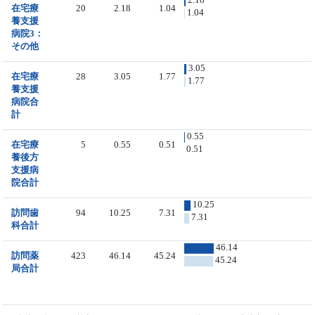
在宅療
20
2.18
1.04
1.04
養支援
病院3：
その他
3.05
在宅療
28
3.05
1.77
1.77
養支援
病院合
計
0.55
在宅療
5
0.55
0.51
0.51
養後方
支援病
院合計
10.25
訪問歯
94
10.25
7.31
7.31
科合計
46.14
訪問薬
423
46.14
45.24
45.24
局合計