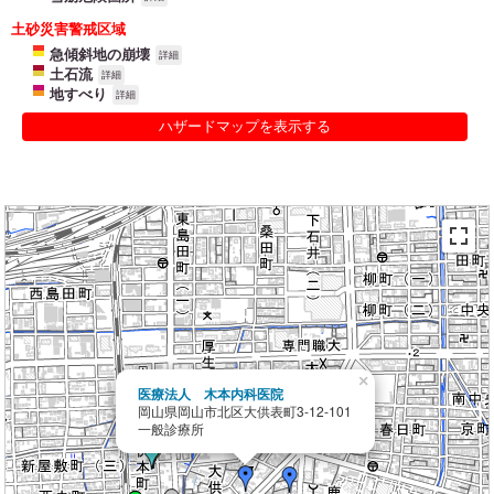
土砂災害警戒区域
急傾斜地の崩壊
詳細
土石流
詳細
地すべり
詳細
ハザードマップを表示する
×
医療法人 木本内科医院
岡山県岡山市北区大供表町3-12-101
一般診療所