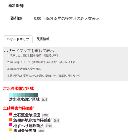
歯科医師
薬剤師
0.00 ※保険薬局の検索時のみ人数表示
災害情報
ハザードマップ
ハザードマップを重ねて表示
表示したい[区域名]を選択（複数選択可）
[表示]をクリック（該当区域が多いと数十秒かかります）
[詳細]で透過率を変更可能
選択区域を変更したり地図を移動したら[表示]を再クリック
洪水浸水想定区域
洪水浸水想定区域
詳細
土砂災害危険個所
土石流危険渓流
詳細
急傾斜地崩壊危険箇所
詳細
地すべり危険箇所
詳細
雪崩危険箇所
詳細