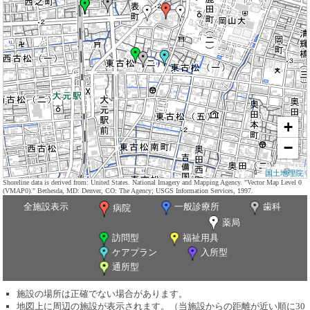
+
−
国土地理院
Shoreline data is derived from: United States. National Imagery and Mapping Agency. "Vector Map Level 0
(VMAP0)." Bethesda, MD: Denver, CO: The Agency; USGS Information Services, 1997.
全施設表示
一般診療所
歯科
病院
薬局
訪問型
福祉用具
ケアプラン
入所型
通所型
施設の場所は正確でない場合があります。
地図上に周辺の施設が表示されます。（当施設からの距離が近い順に30