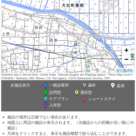
+
−
国土地理院
Shoreline data is derived from: United States. National Imagery and Mapping Agency. "Vector Map Level 0
(VMAP0)." Bethesda, MD: Denver, CO: The Agency; USGS Information Services, 1997.
全施設表示
一般診療所
歯科
薬局
訪問型
通所型
ケアプラン
ショートステイ
入所型
施設の場所は正確でない場合があります。
地図上に周辺の施設が表示されます。（当施設からの距離が近い順に30
施設）
凡例をクリックすると、表示を施設種類で絞り込むことができます。