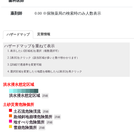
歯科医師
薬剤師
0.00 ※保険薬局の検索時のみ人数表示
災害情報
ハザードマップ
ハザードマップを重ねて表示
表示したい[区域名]を選択（複数選択可）
[表示]をクリック（該当区域が多いと数十秒かかります）
[詳細]で透過率を変更可能
選択区域を変更したり地図を移動したら[表示]を再クリック
洪水浸水想定区域
洪水浸水想定区域
詳細
土砂災害危険個所
土石流危険渓流
詳細
急傾斜地崩壊危険箇所
詳細
地すべり危険箇所
詳細
雪崩危険箇所
詳細