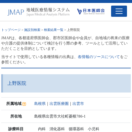
トップページ
>
施設別検索
>
検索結果一覧
> 上野医院
JMAPは、各都道府県医師会、郡市区医師会や会員が、自地域の将来の医療
や介護の提供体制について検討を行う際の参考、ツールとして活用してい
ただくことを目的としています。
当サイトで使用している各種情報の出典は、
各情報のソースについて
をご
参照ください。
上野医院
所属地域
島根県
｜
出雲医療圏
｜
出雲市
所在地
島根県出雲市大社町菱根786-1
診療科目
内科 消化器科 循環器科 小児科