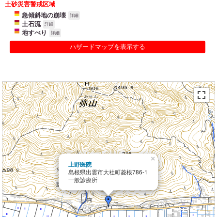
土砂災害警戒区域
急傾斜地の崩壊
詳細
土石流
詳細
地すべり
詳細
ハザードマップを表示する
×
上野医院
島根県出雲市大社町菱根786-1
一般診療所