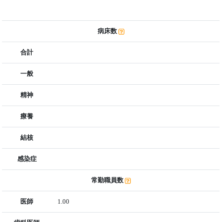
病床数
合計
一般
精神
療養
結核
感染症
常勤職員数
医師
1.00