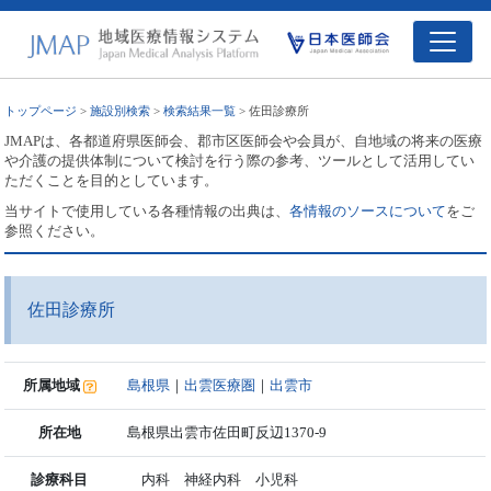
トップページ
>
施設別検索
>
検索結果一覧
> 佐田診療所
JMAPは、各都道府県医師会、郡市区医師会や会員が、自地域の将来の医療
や介護の提供体制について検討を行う際の参考、ツールとして活用してい
ただくことを目的としています。
当サイトで使用している各種情報の出典は、
各情報のソースについて
をご
参照ください。
佐田診療所
所属地域
島根県
｜
出雲医療圏
｜
出雲市
所在地
島根県出雲市佐田町反辺1370-9
診療科目
内科 神経内科 小児科