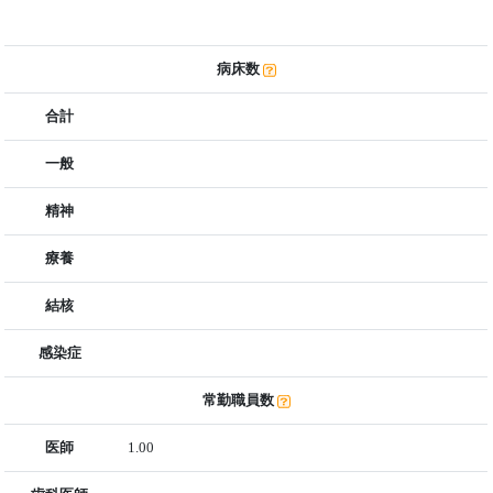
病床数
合計
一般
精神
療養
結核
感染症
常勤職員数
医師
1.00