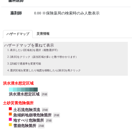
歯科医師
薬剤師
0.00 ※保険薬局の検索時のみ人数表示
災害情報
ハザードマップ
ハザードマップを重ねて表示
表示したい[区域名]を選択（複数選択可）
[表示]をクリック（該当区域が多いと数十秒かかります）
[詳細]で透過率を変更可能
選択区域を変更したり地図を移動したら[表示]を再クリック
洪水浸水想定区域
洪水浸水想定区域
詳細
土砂災害危険個所
土石流危険渓流
詳細
急傾斜地崩壊危険箇所
詳細
地すべり危険箇所
詳細
雪崩危険箇所
詳細