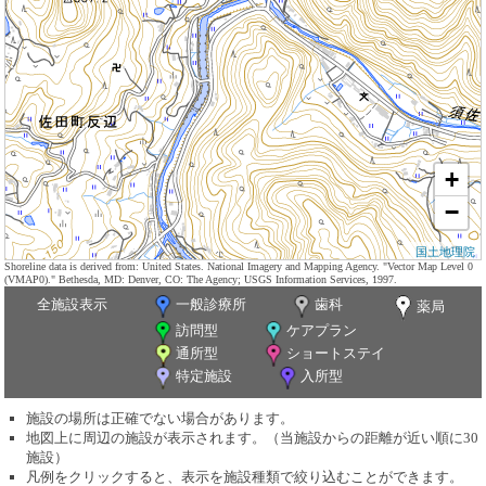
+
−
国土地理院
Shoreline data is derived from: United States. National Imagery and Mapping Agency. "Vector Map Level 0
(VMAP0)." Bethesda, MD: Denver, CO: The Agency; USGS Information Services, 1997.
全施設表示
一般診療所
歯科
薬局
訪問型
ケアプラン
通所型
ショートステイ
特定施設
入所型
施設の場所は正確でない場合があります。
地図上に周辺の施設が表示されます。（当施設からの距離が近い順に30
施設）
凡例をクリックすると、表示を施設種類で絞り込むことができます。