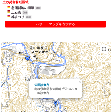
土砂災害警戒区域
急傾斜地の崩壊
詳細
土石流
詳細
地すべり
詳細
ハザードマップを表示する
×
佐田診療所
島根県出雲市佐田町反辺1370-9
一般診療所