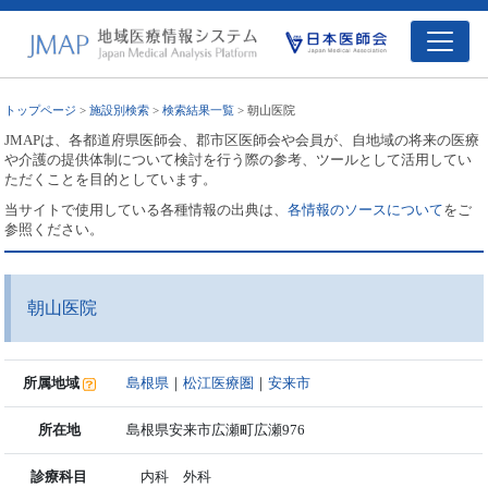
トップページ
>
施設別検索
>
検索結果一覧
> 朝山医院
JMAPは、各都道府県医師会、郡市区医師会や会員が、自地域の将来の医療
や介護の提供体制について検討を行う際の参考、ツールとして活用してい
ただくことを目的としています。
当サイトで使用している各種情報の出典は、
各情報のソースについて
をご
参照ください。
朝山医院
所属地域
島根県
｜
松江医療圏
｜
安来市
所在地
島根県安来市広瀬町広瀬976
診療科目
内科 外科