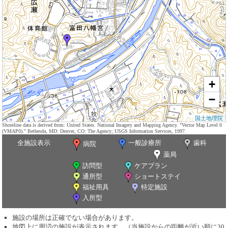
+
−
国土地理院
Shoreline data is derived from: United States. National Imagery and Mapping Agency. "Vector Map Level 0
(VMAP0)." Bethesda, MD: Denver, CO: The Agency; USGS Information Services, 1997.
全施設表示
一般診療所
歯科
病院
薬局
訪問型
ケアプラン
通所型
ショートステイ
福祉用具
特定施設
入所型
施設の場所は正確でない場合があります。
地図上に周辺の施設が表示されます。（当施設からの距離が近い順に30