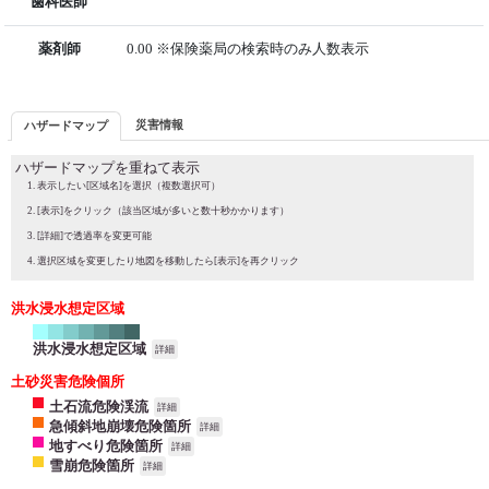
歯科医師
薬剤師
0.00 ※保険薬局の検索時のみ人数表示
災害情報
ハザードマップ
ハザードマップを重ねて表示
表示したい[区域名]を選択（複数選択可）
[表示]をクリック（該当区域が多いと数十秒かかります）
[詳細]で透過率を変更可能
選択区域を変更したり地図を移動したら[表示]を再クリック
洪水浸水想定区域
洪水浸水想定区域
詳細
土砂災害危険個所
土石流危険渓流
詳細
急傾斜地崩壊危険箇所
詳細
地すべり危険箇所
詳細
雪崩危険箇所
詳細