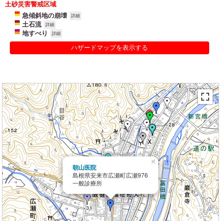
土砂災害警戒区域
急傾斜地の崩壊
詳細
土石流
詳細
地すべり
詳細
ハザードマップを表示する
×
朝山医院
島根県安来市広瀬町広瀬976
一般診療所