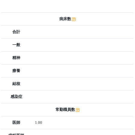
病床数
合計
一般
精神
療養
結核
感染症
常勤職員数
医師
1.00