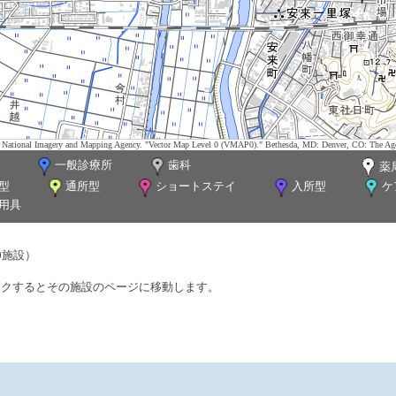
tes. National Imagery and Mapping Agency. "Vector Map Level 0 (VMAP0)." Bethesda, MD: Denver, CO: The Ag
一般診療所
歯科
薬
型
通所型
ショートステイ
入所型
ケ
用具
0施設）
ックするとその施設のページに移動します。