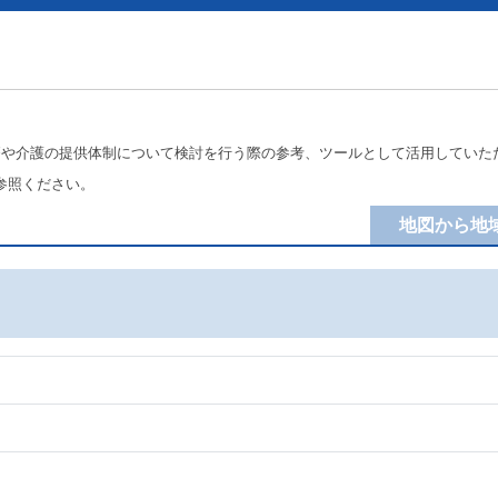
療や介護の提供体制について検討を行う際の参考、ツールとして活用していた
参照ください。
地図から地