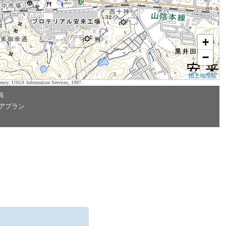
+
−
国土地理院
ency; USGS Information Services, 1997.
局
アプラン