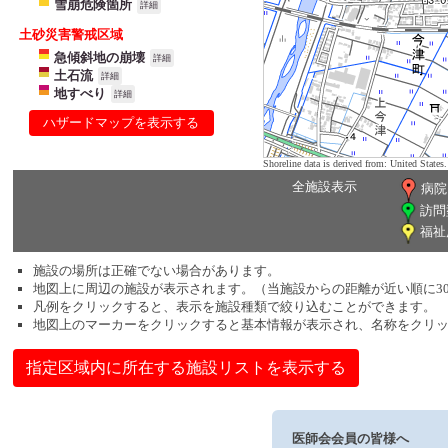
雪崩危険箇所
詳細
土砂災害警戒区域
急傾斜地の崩壊
詳細
土石流
詳細
地すべり
詳細
ハザードマップを表示する
Shoreline data is derived from: United Sta
全施設表示
病院
訪問
福祉
施設の場所は正確でない場合があります。
地図上に周辺の施設が表示されます。（当施設からの距離が近い順に3
凡例をクリックすると、表示を施設種類で絞り込むことができます。
地図上のマーカーをクリックすると基本情報が表示され、名称をクリ
指定区域内に所在する施設リストを表示する
医師会会員の皆様へ