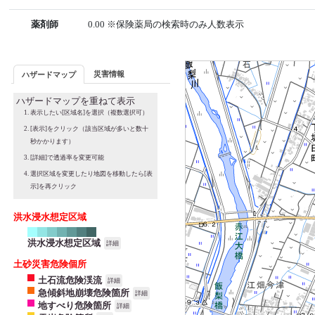
薬剤師
0.00 ※保険薬局の検索時のみ人数表示
災害情報
ハザードマップ
ハザードマップを重ねて表示
表示したい[区域名]を選択（複数選択可）
[表示]をクリック（該当区域が多いと数十
秒かかります）
[詳細]で透過率を変更可能
選択区域を変更したり地図を移動したら[表
示]を再クリック
洪水浸水想定区域
洪水浸水想定区域
詳細
土砂災害危険個所
土石流危険渓流
詳細
急傾斜地崩壊危険箇所
詳細
地すべり危険箇所
詳細