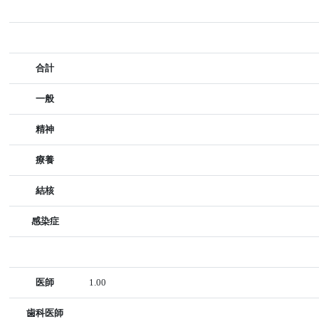
合計
一般
精神
療養
結核
感染症
医師
1.00
歯科医師