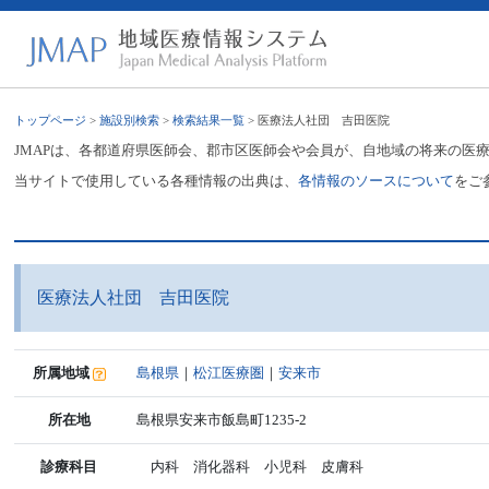
トップページ
>
施設別検索
>
検索結果一覧
> 医療法人社団 吉田医院
JMAPは、各都道府県医師会、郡市区医師会や会員が、自地域の将来の医
当サイトで使用している各種情報の出典は、
各情報のソースについて
をご
医療法人社団 吉田医院
所属地域
島根県
｜
松江医療圏
｜
安来市
所在地
島根県安来市飯島町1235-2
診療科目
内科 消化器科 小児科 皮膚科