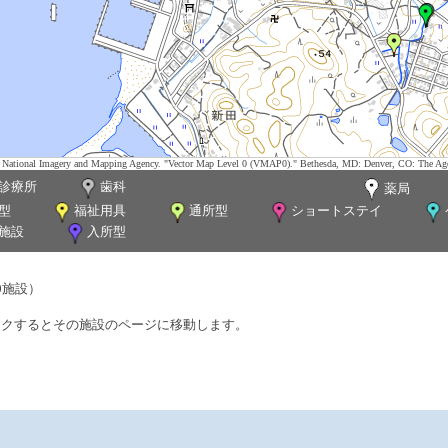
tes. National Imagery and Mapping Agency. "Vector Map Level 0 (VMAP0)." Bethesda, MD: Denver, CO: The Ag
診療所
歯科
薬局
型
福祉用具
通所型
ショートステイ
施設
入所型
0施設）
ックするとその施設のページに移動します。