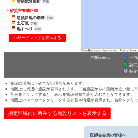
雪崩危険箇所
詳細
土砂災害警戒区域
急傾斜地の崩壊
詳細
土石流
詳細
地すべり
詳細
ハザードマップを表示する
Shoreline data is derived from: United Sta
全施設表示
一般
訪問
特定
施設の場所は正確でない場合があります。
地図上に周辺の施設が表示されます。（当施設からの距離が近い順に3
凡例をクリックすると、表示を施設種類で絞り込むことができます。
地図上のマーカーをクリックすると基本情報が表示され、名称をクリ
指定区域内に所在する施設リストを表示する
医師会会員の皆様へ