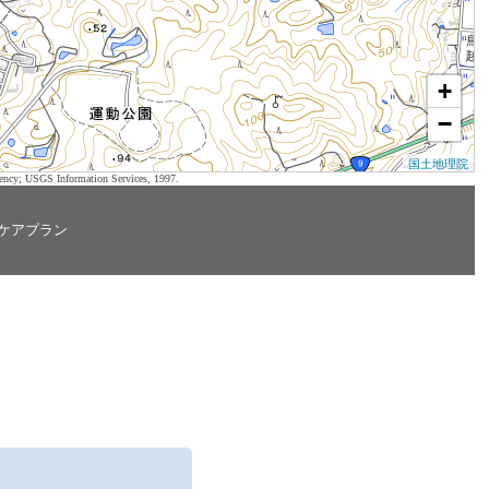
+
−
国土地理院
ency; USGS Information Services, 1997.
ケアプラン