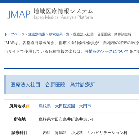
トップページ
>
施設別検索
>
検索結果一覧
> 医療法人社団 合原医院 鳥井診療所
JMAPは、各都道府県医師会、郡市区医師会や会員が、自地域の将来の医
当サイトで使用している各種情報の出典は、
各情報のソースについて
をご
医療法人社団 合原医院 鳥井診療所
所属地域
島根県
｜
大田医療圏
｜
大田市
所在地
島根県大田市鳥井町鳥井185-4
診療科目
内科 胃腸科 小児科 リハビリテーション科