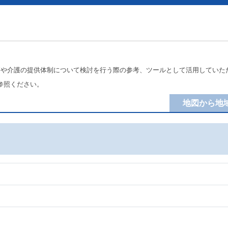
療や介護の提供体制について検討を行う際の参考、ツールとして活用していた
参照ください。
地図から地