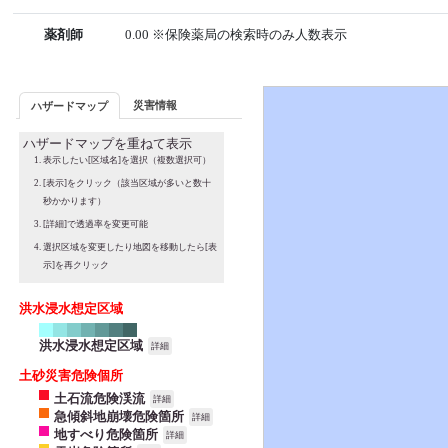
薬剤師
0.00 ※保険薬局の検索時のみ人数表示
災害情報
ハザードマップ
ハザードマップを重ねて表示
表示したい[区域名]を選択（複数選択可）
[表示]をクリック（該当区域が多いと数十
秒かかります）
[詳細]で透過率を変更可能
選択区域を変更したり地図を移動したら[表
示]を再クリック
洪水浸水想定区域
洪水浸水想定区域
詳細
土砂災害危険個所
土石流危険渓流
詳細
急傾斜地崩壊危険箇所
詳細
地すべり危険箇所
詳細