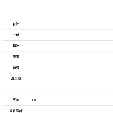
合計
一般
精神
療養
結核
感染症
医師
1.00
歯科医師