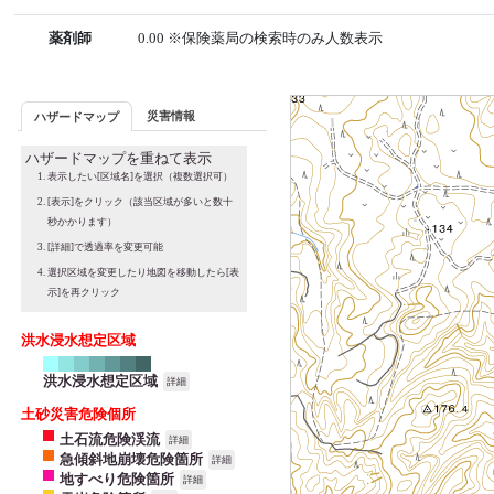
薬剤師
0.00 ※保険薬局の検索時のみ人数表示
災害情報
ハザードマップ
ハザードマップを重ねて表示
表示したい[区域名]を選択（複数選択可）
[表示]をクリック（該当区域が多いと数十
秒かかります）
[詳細]で透過率を変更可能
選択区域を変更したり地図を移動したら[表
示]を再クリック
洪水浸水想定区域
洪水浸水想定区域
詳細
土砂災害危険個所
土石流危険渓流
詳細
急傾斜地崩壊危険箇所
詳細
地すべり危険箇所
詳細