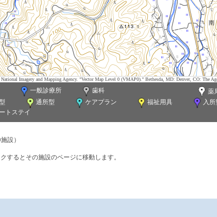
tes. National Imagery and Mapping Agency. "Vector Map Level 0 (VMAP0)." Bethesda, MD: Denver, CO: The Ag
一般診療所
歯科
薬
型
通所型
ケアプラン
福祉用具
入所
ートステイ
0施設）
ックするとその施設のページに移動します。