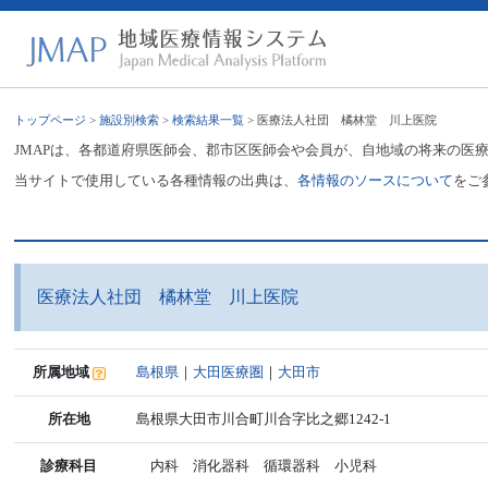
トップページ
>
施設別検索
>
検索結果一覧
> 医療法人社団 橘林堂 川上医院
JMAPは、各都道府県医師会、郡市区医師会や会員が、自地域の将来の医
当サイトで使用している各種情報の出典は、
各情報のソースについて
をご
医療法人社団 橘林堂 川上医院
所属地域
島根県
｜
大田医療圏
｜
大田市
所在地
島根県大田市川合町川合字比之郷1242-1
診療科目
内科 消化器科 循環器科 小児科