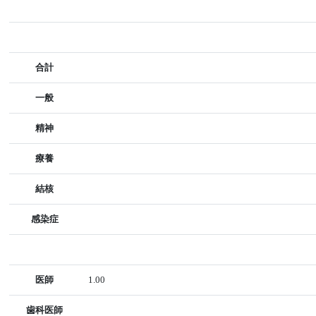
合計
一般
精神
療養
結核
感染症
医師
1.00
歯科医師