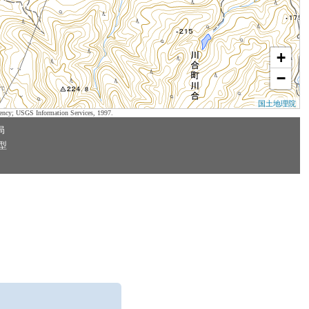
+
−
国土地理院
ency; USGS Information Services, 1997.
局
型