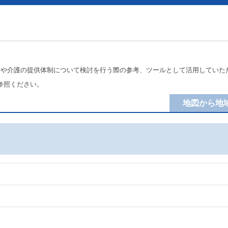
療や介護の提供体制について検討を行う際の参考、ツールとして活用していた
参照ください。
地図から地