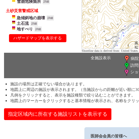
雪崩危険箇所
詳細
土砂災害警戒区域
急傾斜地の崩壊
詳細
土石流
詳細
地すべり
詳細
ハザードマップを表示する
Shoreline data is derived from: United Sta
全施設表示
病院
訪問
ショ
施設の場所は正確でない場合があります。
地図上に周辺の施設が表示されます。（当施設からの距離が近い順に3
凡例をクリックすると、表示を施設種類で絞り込むことができます。
地図上のマーカーをクリックすると基本情報が表示され、名称をクリ
指定区域内に所在する施設リストを表示する
医師会会員の皆様へ